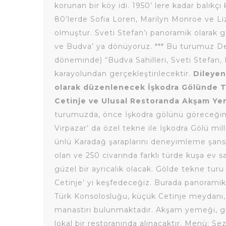
korunan bir köy idi. 1950’ lere kadar balıkç
80’lerde Sofia Loren, Marilyn Monroe ve Liz
olmuştur. Sveti Stefan’ı panoramik olarak g
ve Budva’ ya dönüyoruz. *** Bu turumuz De
döneminde) “Budva Sahilleri, Sveti Stefan, 
karayolundan gerçekleştirilecektir.
Dileyen
olarak düzenlenecek İşkodra Gölünde Te
Cetinje ve Ulusal Restoranda Akşam Yem
turumuzda, önce İşkodra gölünü göreceğimi
Virpazar’ da özel tekne ile İşkodra Gölü mil
ünlü Karadağ şaraplarını deneyimleme şansı
olan ve 250 civarında farklı türde kuşa ev s
güzel bir ayrıcalık olacak. Gölde tekne turu
Cetinje’ yi keşfedeceğiz. Burada panorami
Türk Konsolosluğu, küçük Cetinje meydanı, K
manastırı bulunmaktadır. Akşam yemeği, gün
lokal bir restoranında alınacaktır. Menü: Se