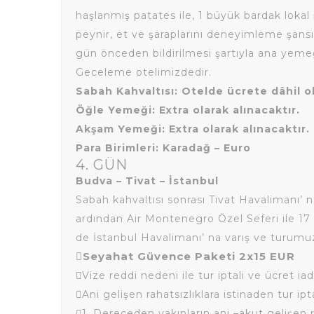
haşlanmış patates ile, 1 büyük bardak lokal 
peynir, et ve şaraplarını deneyimleme şansı
gün önceden bildirilmesi şartıyla ana yemeği
Geceleme otelimizdedir.
Sabah Kahvaltısı: Otelde ücrete dâhil ol
Öğle Yemeği: Extra olarak alınacaktır.
Akşam Yemeği: Extra olarak alınacaktır.
Para Birimleri: Karadağ – Euro
4. GÜN
Budva – Tivat – İstanbul
Sabah kahvaltısı sonrası Tivat Havalimanı’ n
ardından Air Montenegro Özel Seferi ile 17 :
de İstanbul Havalimanı’ na varış ve turum
Seyahat Güvence Paketi
2x
15 EUR
Vize reddi nedeni ile tur iptali ve ücret iad
Ani gelişen rahatsızlıklara istinaden tur ipt
1. Dereceden yakınların ani –akut gelişen ra