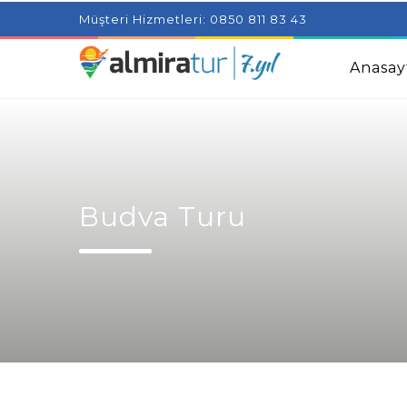
Project Milenial featuring news blogs and tutorials
Adjus
Müşteri Hizmetleri: 0850 811 83 43
Kids
Amazingly Simple Skin Care Tips For People With 
Anasay
Budva Turu