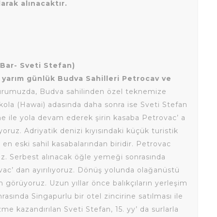
arak alınacaktır.
 Bar- Sveti Stefan)
k yarım günlük Budva Sahilleri Petrocav ve
urumuzda, Budva sahilinden özel teknemize
ola (Hawai) adasında daha sonra ise Sveti Stefan
e ile yola devam ederek şirin kasaba Petrovac’ a
oruz. Adriyatik denizi kıyısındaki küçük turistik
n eski sahil kasabalarından biridir. Petrovac
uz. Serbest alınacak öğle yemeği sonrasında
vac’ dan ayırılıyoruz. Dönüş yolunda olağanüstü
n görüyoruz. Uzun yıllar önce balıkçıların yerleşim
rasında Singapurlu bir otel zincirine satılması ile
e kazandırılan Sveti Stefan, 15. yy’ da surlarla