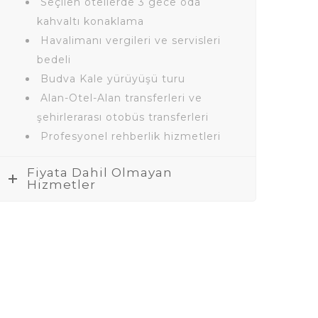
Seçilen otellerde 3 gece oda
kahvaltı konaklama
Havalimanı vergileri ve servisleri
bedeli
Budva Kale yürüyüşü turu
Alan-Otel-Alan transferleri ve
şehirlerarası otobüs transferleri
Profesyonel rehberlik hizmetleri
Fiyata Dahil Olmayan
Hizmetler