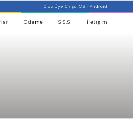
ist Can Help With Acne Problems
Aromatherapy And
Club Üye Girişi:
IOS
-
Android
lar
Ödeme
S.S.S.
İletişim