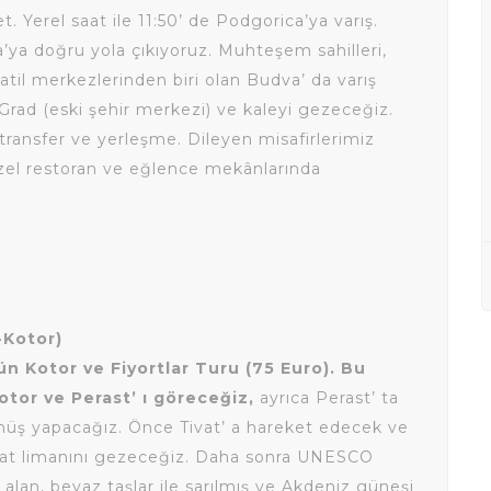
t. Yerel saat ile 11:50’ de Podgorica’ya varış.
’ya doğru yola çıkıyoruz. Muhteşem sahilleri,
tatil merkezlerinden biri olan Budva’ da varış
Grad (eski şehir merkezi) ve kaleyi gezeceğiz.
ransfer ve yerleşme. Dileyen misafirlerimiz
üzel restoran ve eğlence mekânlarında
-Kotor)
n Kotor ve Fiyortlar Turu (75 Euro). Bu
tor ve Perast’ ı göreceğiz,
ayrıca Perast’ ta
dönüş yapacağız. Önce Tivat’ a hareket edecek ve
yat limanını gezeceğiz. Daha sonra UNESCO
 alan, beyaz taşlar ile sarılmış ve Akdeniz güneşi