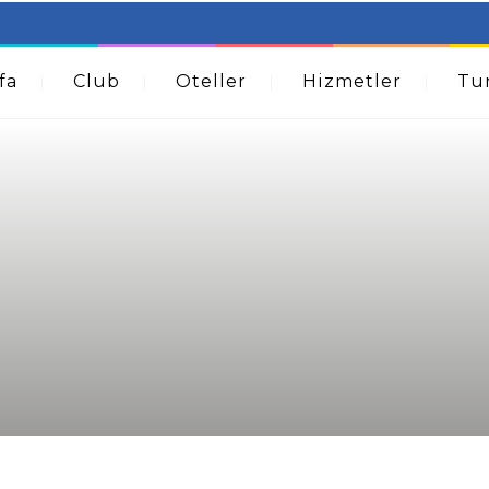
table Beds – Not Just For The Elderly!
How A Dermatolog
Acne
fa
Club
Oteller
Hizmetler
Tur