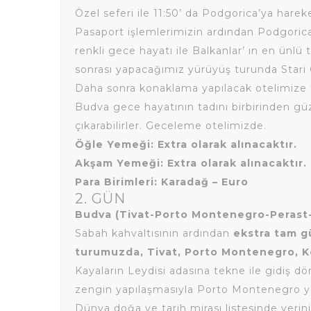
Özel seferi ile 11:50’ da Podgorica’ya hareke
Pasaport işlemlerimizin ardından Podgorica
renkli gece hayatı ile Balkanlar’ ın en ünlü 
sonrası yapacağımız yürüyüş turunda Stari 
Daha sonra konaklama yapılacak otelimize t
Budva gece hayatının tadını birbirinden g
çıkarabilirler. Geceleme otelimizde.
Öğle Yemeği: Extra olarak alınacaktır.
Akşam Yemeği: Extra olarak alınacaktır.
Para Birimleri: Karadağ – Euro
2. GÜN
Budva (Tivat-Porto Montenegro-Perast
Sabah kahvaltısının ardından
ekstra tam gü
turumuzda, Tivat, Porto Montenegro, Ko
Kayaların Leydisi adasına tekne ile gidiş 
zengin yapılaşmasıyla Porto Montenegro 
Dünya doğa ve tarih mirası listesinde yerini