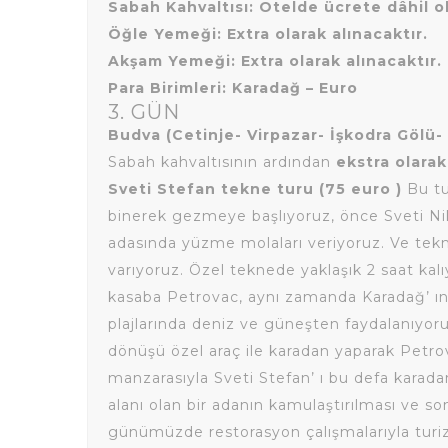
Sabah Kahvaltısı: Otelde ücrete dâhil ol
Öğle Yemeği: Extra olarak alınacaktır.
Akşam Yemeği: Extra olarak alınacaktır.
Para Birimleri: Karadağ – Euro
3. GÜN
Budva (Cetinje- Virpazar- İşkodra Gölü-
Sabah kahvaltısının ardından
ekstra olara
Sveti Stefan tekne turu (75 euro )
Bu t
binerek gezmeye başlıyoruz, önce Sveti Nik
adasında yüzme molaları veriyoruz. Ve tekn
varıyoruz. Özel teknede yaklaşık 2 saat kalıy
kasaba Petrovac, aynı zamanda Karadağ’ ın e
plajlarında deniz ve güneşten faydalanıyor
dönüşü özel araç ile karadan yaparak Petro
manzarasıyla Sveti Stefan’ ı bu defa karada
alanı olan bir adanın kamulaştırılması ve son
günümüzde restorasyon çalışmalarıyla turizm