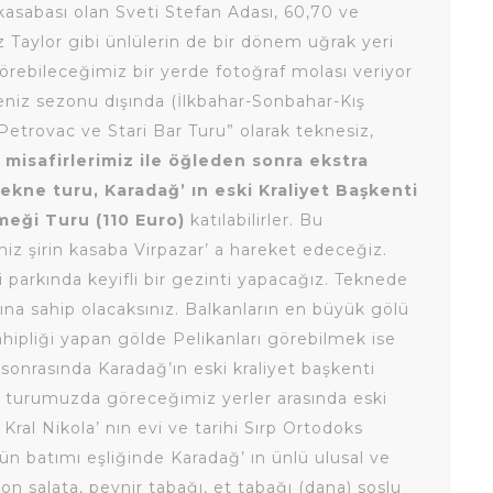
ı kasabası olan Sveti Stefan Adası, 60,70 ve
 Taylor gibi ünlülerin de bir dönem uğrak yeri
örebileceğimiz bir yerde fotoğraf molası veriyor
niz sezonu dışında (İlkbahar-Sonbahar-Kış
Petrovac ve Stari Bar Turu” olarak teknesiz,
 misafirlerimiz ile öğleden sonra ekstra
kne turu, Karadağ’ ın eski Kraliyet Başkenti
eği Turu (110 Euro)
katılabilirler. Bu
z şirin kasaba Virpazar’ a hareket edeceğiz.
li parkında keyifli bir gezinti yapacağız. Teknede
na sahip olacaksınız. Balkanların en büyük gölü
ahipliği yapan gölde Pelikanları görebilmek ise
 sonrasında Karadağ’ın eski kraliyet başkenti
k turumuzda göreceğimiz yerler arasında eski
ral Nikola’ nın evi ve tarihi Sırp Ortodoks
 batımı eşliğinde Karadağ’ ın ünlü ulusal ve
zon salata, peynir tabağı, et tabağı (dana) soslu