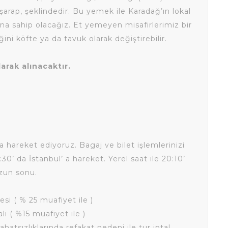
şarap, şeklindedir. Bu yemek ile Karadağ’ın lokal
na sahip olacağız. Et yemeyen misafirlerimiz bir
ni köfte ya da tavuk olarak değiştirebilir.
arak alınacaktır.
a hareket ediyoruz. Bagaj ve bilet işlemlerinizi
30’ da İstanbul’ a hareket. Yerel saat ile 20:10’
uzun sonu.
esi ( % 25 muafiyet ile )
ali ( %15 muafiyet ile )
hatsızlıklarında refakat nedeni ile tur iptal