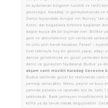
ile aydınlanan bölgenin turistik ve tarihi ken
gezeceğiz. Karadağ’ ın güneybatısında ve H
Denizi kıyısındaki Avrupa’ nın Norveç’ ten 
Kotor, dar boğazlarla birbirine bağlanan dö
dağlar kıyıya dik bir biçimde iner. Birlikte
gezi ve aktiviteleriniz için verilecek serbe
ile ünlü şirin barok kasabası Perast’ ı ziyar
özel tekneyle hoş bir gezinti yapıp, adayı 
denize girilebilecek en güzel yerlerden bir
deniz ve güneşten faydalanıp Budva’ ya d
akşam canlı müzikli Karadağ Gecesine kat
Budva sahilinde güzel bir restoranda canlı mü
yemeği alınacaktır. Menü: peynir ve kuru et 
yanında patates ve ıspanaklı sos ile, tatlı, 1 
şeklindedir. Balık yemeyen misafirlerimiz b
köfte ya da tavuk olarak değiştirebilir. Ge