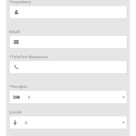
*Soyadınız
Email
*Telefon Numarası
*Yetişkin
2
Çocuk
0