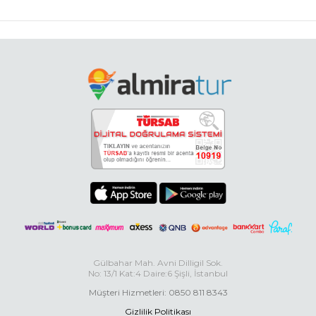
Gülbahar Mah. Avni Dilligil Sok.
No: 13/1 Kat:4 Daire:6 Şişli, İstanbul
Müşteri Hizmetleri: 0850 811 8343
Gizlilik Politikası