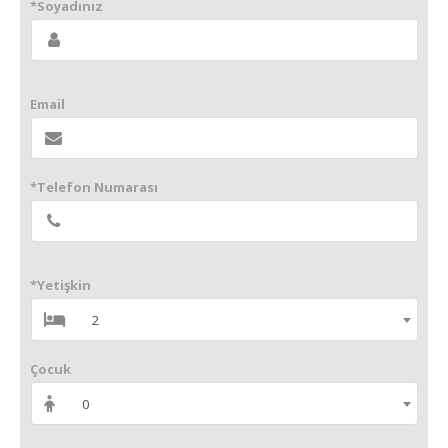
*Soyadınız
Email
*Telefon Numarası
*Yetişkin
2
Çocuk
0