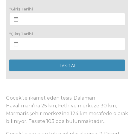
*Giriş Tarihi
*Çıkış Tarihi
Teklif Al
Göcek’te ikamet eden tesis; Dalaman
Havalimanı’na 25 km, Fethiye merkeze 30 km,
Marmaris şehir merkezine 124 km mesafede olarak
biliniyor. Tesiste 103 oda bulunmaktadır
.
Göcek’te yer alan tek özel plaj alanına D-Resort