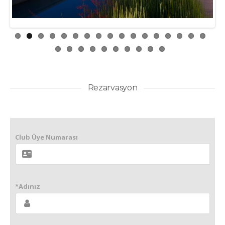
Rezarvasyon
Club Üye Numarası
*Adınız