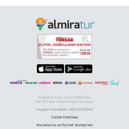
Gülbahar Mah. Avni Dilligil Sok.
No: 13/1 Kat:4 Daire:6 Şişli, İstanbul
Müşteri Hizmetleri: 0850 811 8343
Gizlilik Politikası
Konaklama ve Hizmet Sözleşmesi