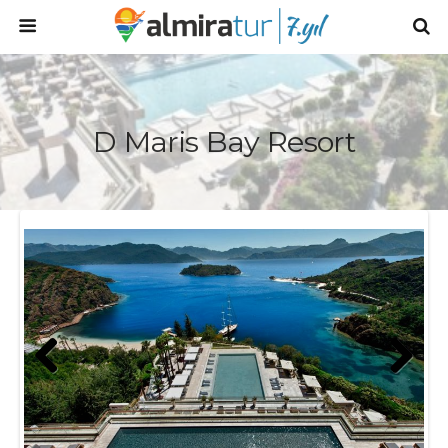
D Maris Bay Resort
Prev
Next
ious