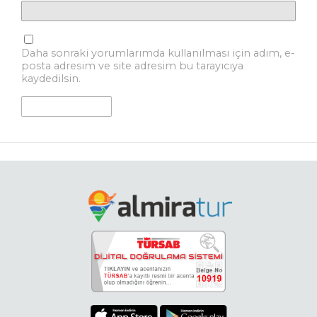
Daha sonraki yorumlarımda kullanılması için adım, e-
posta adresim ve site adresim bu tarayıcıya
kaydedilsin.