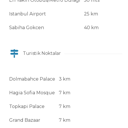
En Yakın Otobüs/Metro Durağı
50 mts
Istanbul Airport
25 km
Sabiha Gokcen
40 km
Turistik Noktalar
Dolmabahce Palace
3 km
Hagia Sofia Mosque
7 km
Topkapi Palace
7 km
Grand Bazaar
7 km