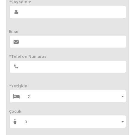
*Soyadınız
Email
*Telefon Numarası
*Yetişkin
2
Çocuk
0