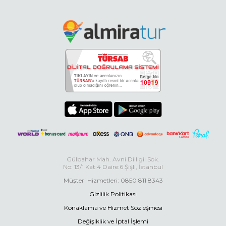
Gülbahar Mah. Avni Dilligil Sok.
No: 13/1 Kat:4 Daire:6 Şişli, İstanbul
Müşteri Hizmetleri: 0850 811 8343
Gizlilik Politikası
Konaklama ve Hizmet Sözleşmesi
Değişiklik ve İptal İşlemi