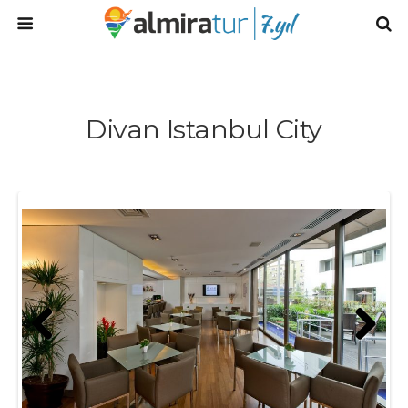
Divan Istanbul City
Prev
Next
ious