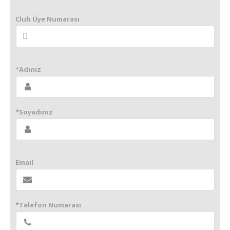
Club Üye Numarası
*Adınız
*Soyadınız
Email
*Telefon Numarası