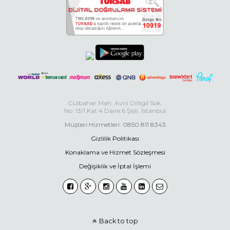
Gülbahar Mah. Avni Dilligil Sok.
No: 13/1 Kat:4 Daire:6 Şişli, İstanbul
Müşteri Hizmetleri: 0850 811 8343
Gizlilik Politikası
Konaklama ve Hizmet Sözleşmesi
Değişiklik ve İptal İşlemi
Back to top