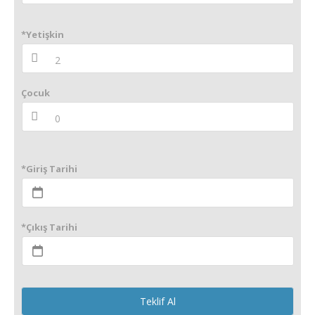
*Yetişkin
Çocuk
*Giriş Tarihi
*Çıkış Tarihi
Teklif Al