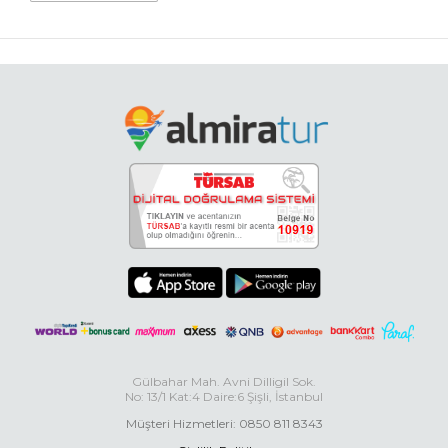
Gülbahar Mah. Avni Dilligil Sok.
No: 13/1 Kat:4 Daire:6 Şişli, İstanbul
Müşteri Hizmetleri: 0850 811 8343