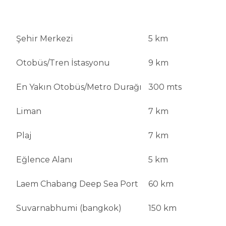
Şehir Merkezi
5 km
Otobüs/Tren İstasyonu
9 km
En Yakın Otobüs/Metro Durağı
300 mts
Liman
7 km
Plaj
7 km
Eğlence Alanı
5 km
Laem Chabang Deep Sea Port
60 km
Suvarnabhumi (bangkok)
150 km