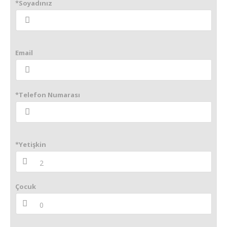
*Soyadınız
Email
*Telefon Numarası
*Yetişkin
Çocuk