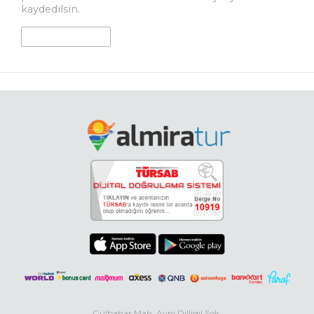
kaydedilsin.
Gülbahar Mah. Avni Dilligil Sok.