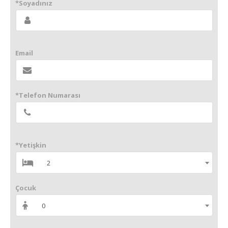
*Soyadınız
Email
*Telefon Numarası
*Yetişkin
2
Çocuk
0