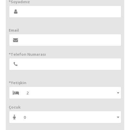
*Soyadınız
Email
*Telefon Numarası
*Yetişkin
2
Çocuk
0