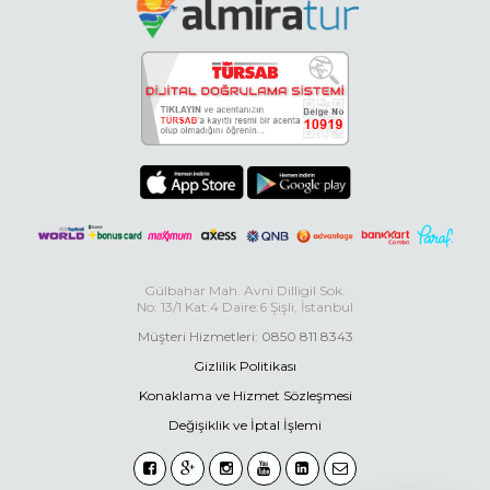
Gülbahar Mah. Avni Dilligil Sok.
No: 13/1 Kat:4 Daire:6 Şişli, İstanbul
Müşteri Hizmetleri: 0850 811 8343
Gizlilik Politikası
Konaklama ve Hizmet Sözleşmesi
Değişiklik ve İptal İşlemi