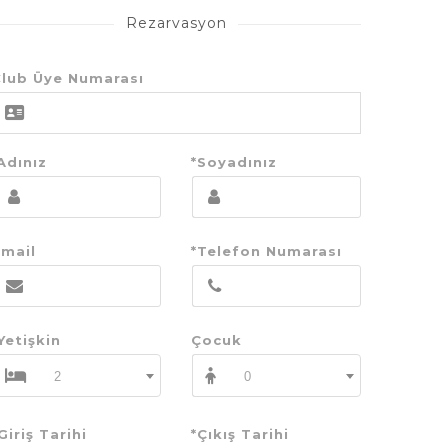
Rezarvasyon
lub Üye Numarası
Adınız
*Soyadınız
mail
*Telefon Numarası
Yetişkin
Çocuk
2
0
Giriş Tarihi
*Çıkış Tarihi