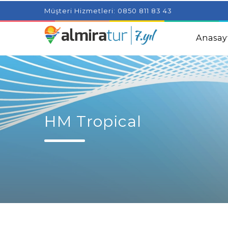
Project Milenial featuring news blogs and tutorials
Adjus
Müşteri Hizmetleri: 0850 811 83 43
Kids
Amazingly Simple Skin Care Tips For People With 
Anasay
HM Tropical