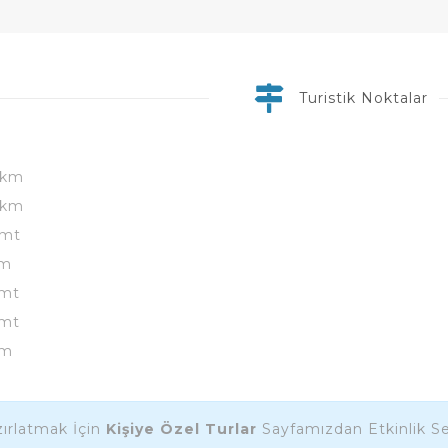
Turistik Noktalar
 km
 km
 mt
km
 mt
 mt
km
ırlatmak İçin
Kişiye Özel Turlar
Sayfamızdan Etkinlik Seç