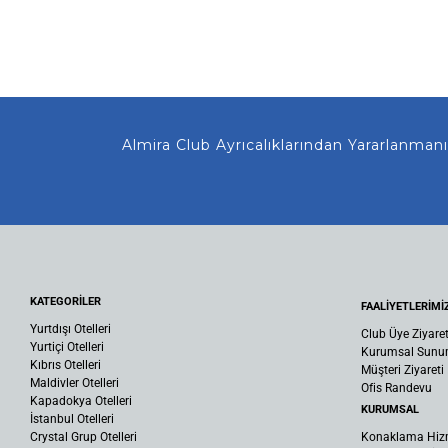
Almira Club Ayrıcalıklarından Yararlanmanız
KATEGORİLER
FAALİYETLERİMİ
Yurtdışı Otelleri
Club Üye Ziyaret
Yurtiçi Otelleri
Kurumsal Sun
Kıbrıs Otelleri
Müşteri Ziyareti
Maldivler Otelleri
Ofis Randevu
Kapadokya Otelleri
KURUMSAL
İstanbul Otelleri
Crystal Grup Otelleri
Konaklama Hiz