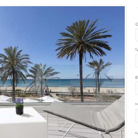
C
*
E
*
*