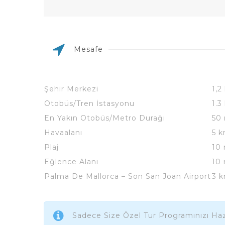
Mesafe
Şehir Merkezi
1,2
Otobüs/Tren İstasyonu
1.3
En Yakın Otobüs/Metro Durağı
50
Havaalanı
5 
Plaj
10
Eğlence Alanı
10
Palma De Mallorca – Son San Joan Airport
3 
Sadece Size Özel Tur Programınızı Haz