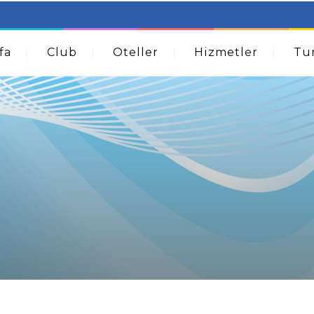
table Beds – Not Just For The Elderly!
How A Dermatolog
Acne
fa
Club
Oteller
Hizmetler
Tur