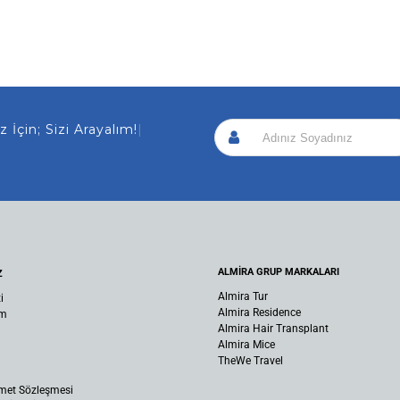
 İçin; Sizi Arayalım!
|
ALMİRA GRUP MARKALARI
Z
Almira Tur
i
Almira Residence
um
Almira Hair Transplant
Almira Mice
TheWe Travel
met Sözleşmesi