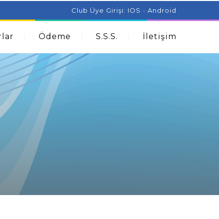
ist Can Help With Acne Problems
Aromatherapy And
Club Üye Girişi:
IOS
-
Android
lar
Ödeme
S.S.S.
İletişim