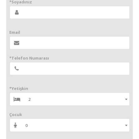
*Soyadınız
Email
*Telefon Numarası
*Yetişkin
2
Çocuk
0