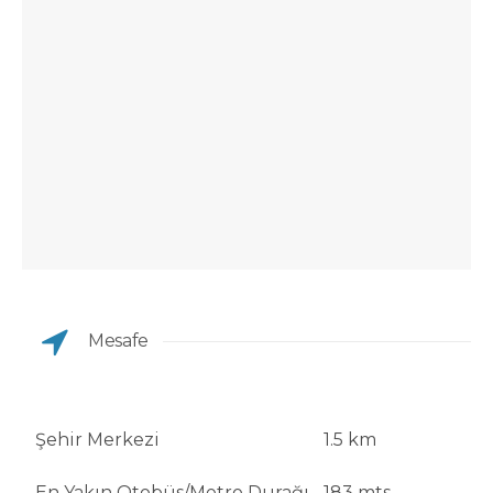
Mesafe
Şehir Merkezi
1.5 km
En Yakın Otobüs/Metro Durağı
183 mts