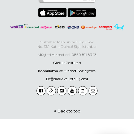
Gülbahar Mah. Avni Dilligil Sok.
No: 13/1 Kat:4 Daire:6 Şişli, İstanbul
Müşteri Hizmetleri: 0850 811 8343
Gizlilik Politikası
Konaklama ve Hizmet Sözleşmesi
Değişiklik ve İptal İşlemi
Back to top