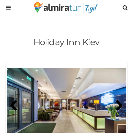
Holiday Inn Kiev
Prev
Next
ious