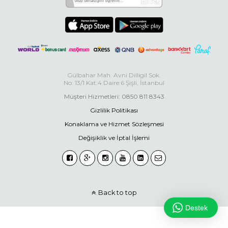
Gülbahar Mah. Avni Dilligil Sok.
No: 13/1 Kat:4 Daire:6 Şişli, İstanbul
Müşteri Hizmetleri: 0850 811 8343
Gizlilik Politikası
Konaklama ve Hizmet Sözleşmesi
Değişiklik ve İptal İşlemi
Back to top
Destek