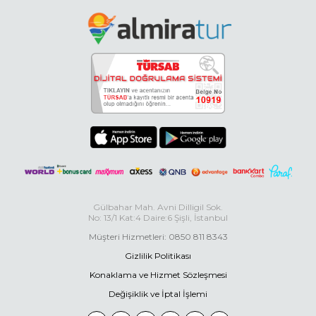
Gülbahar Mah. Avni Dilligil Sok.
No: 13/1 Kat:4 Daire:6 Şişli, İstanbul
Müşteri Hizmetleri: 0850 811 8343
Gizlilik Politikası
Konaklama ve Hizmet Sözleşmesi
Değişiklik ve İptal İşlemi