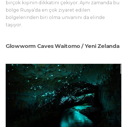
birçok kişinin dikkatini çekiyor. Aynı zamanda bu
bölge Rusya’da en çok ziyaret edilen
bölgelerinden biri olma unvanını da elinde
taşıyor.
Glowworm Caves Waitomo / Yeni Zelanda