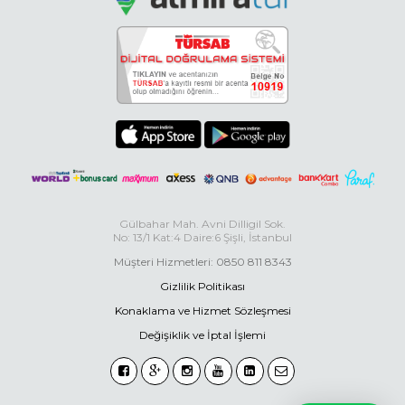
Gülbahar Mah. Avni Dilligil Sok.
No: 13/1 Kat:4 Daire:6 Şişli, İstanbul
Müşteri Hizmetleri: 0850 811 8343
Gizlilik Politikası
Konaklama ve Hizmet Sözleşmesi
Değişiklik ve İptal İşlemi