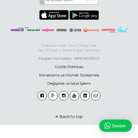
Gülbahar Mah. Avni Dilligil Sok.
No: 13/1 Kat:4 Daire:6 Şişli, İstanbul
Müşteri Hizmetleri: 0850 811 8343
Gizlilik Politikası
Konaklama ve Hizmet Sözleşmesi
Değişiklik ve İptal İşlemi
Back to top
Destek