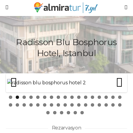
Radisson Blu Bosphorus
Hotel, Istanbul
Prev
Next
ious
Rezarvasyon