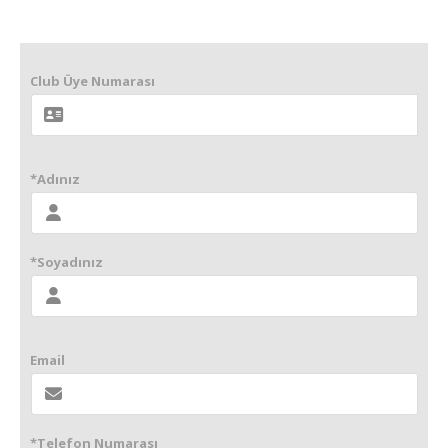
Club Üye Numarası
*Adınız
*Soyadınız
Email
*Telefon Numarası