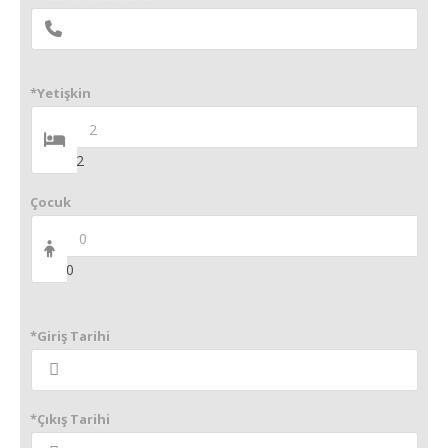
*Yetişkin
2
Çocuk
0
*Giriş Tarihi
*Çıkış Tarihi