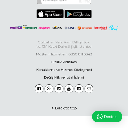
Gülbahar Mah. Avni Dilligil Sok.
No: 13/1 Kat:4 Daire:6 Şişli, İstanbul
Müşteri Hizmetleri: 0850 811 8343
Gizlilik Politikası
Konaklama ve Hizmet Sözleşmesi
Değişiklik ve İptal İşlemi
Back to top
Destek