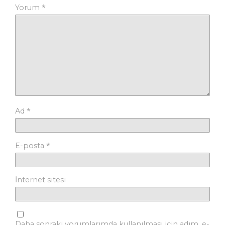
*
Yorum
*
Ad
*
E-posta
İnternet sitesi
Daha sonraki yorumlarımda kullanılması için adım, e-