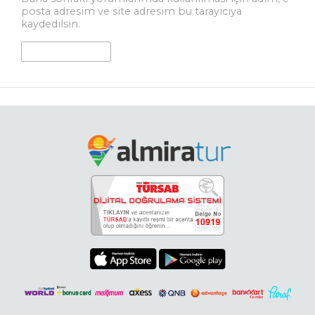
posta adresim ve site adresim bu tarayıcıya
kaydedilsin.