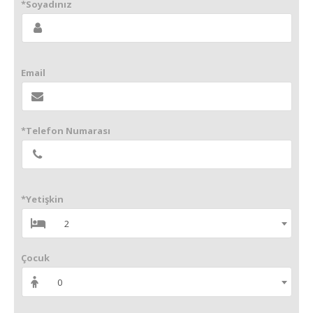
*Soyadınız
Email
*Telefon Numarası
*Yetişkin
2
Çocuk
0