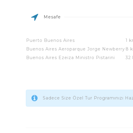
Mesafe
Puerto Buenos Aires
1 
Buenos Aires Aeroparque Jorge Newberry
8 
Buenos Aires Ezeiza Ministro Pistarini
32
Sadece Size Özel Tur Programınızı Haz