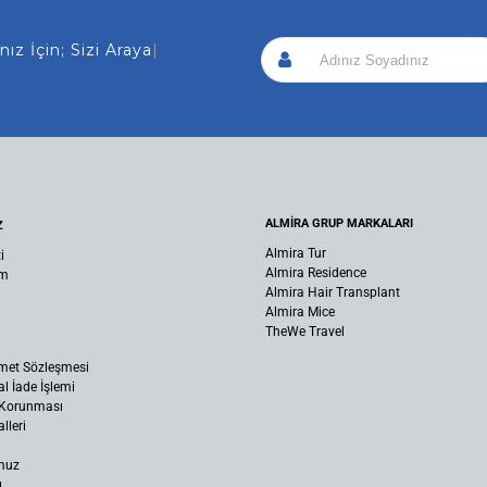
 İçin; Sizi Arayalım!
|
ALMİRA GRUP MARKALARI
Z
Almira Tur
i
Almira Residence
um
Almira Hair Transplant
Almira Mice
TheWe Travel
met Sözleşmesi
al İade İşlemi
n Korunması
lleri
muz
ı