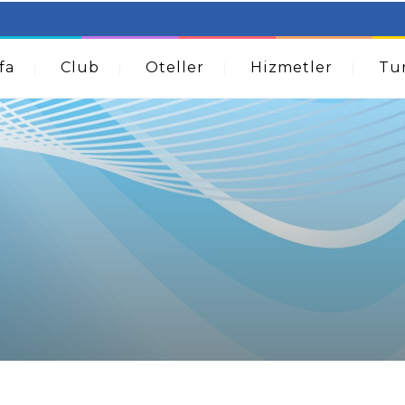
table Beds – Not Just For The Elderly!
How A Dermatolog
Acne
fa
Club
Oteller
Hizmetler
Tur