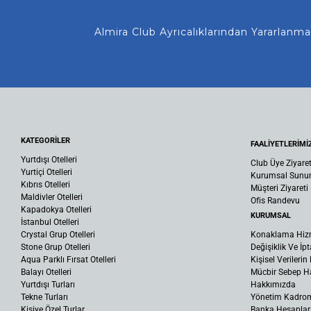
Almira Club Ayrıcalıklarından Yararlanmanız
KATEGORİLER
FAALİYETLERİMİ
Yurtdışı Otelleri
Club Üye Ziyaret
Yurtiçi Otelleri
Kurumsal Sun
Kıbrıs Otelleri
Müşteri Ziyareti
Maldivler Otelleri
Ofis Randevu
Kapadokya Otelleri
KURUMSAL
İstanbul Otelleri
Crystal Grup Otelleri
Konaklama Hiz
Stone Grup Otelleri
Değişiklik Ve İpt
Aqua Parklı Fırsat Otelleri
Kişisel Verileri
Balayı Otelleri
Mücbir Sebep Ha
Yurtdışı Turları
Hakkımızda
Tekne Turları
Yönetim Kadro
Kişiye Özel Turlar
Banka Hesaplar