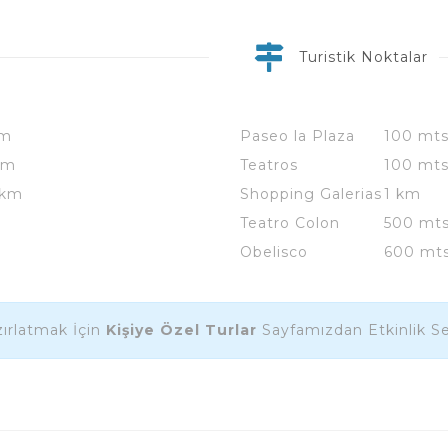
Turistik Noktalar
km
Paseo la Plaza
100 mt
km
Teatros
100 mt
 km
Shopping Galerias
1 km
Teatro Colon
500 mt
Obelisco
600 mt
ırlatmak İçin
Kişiye Özel Turlar
Sayfamızdan Etkinlik Seç