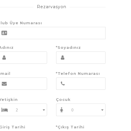
Rezarvasyon
lub Üye Numarası
Adınız
*Soyadınız
mail
*Telefon Numarası
Yetişkin
Çocuk
2
0
Giriş Tarihi
*Çıkış Tarihi