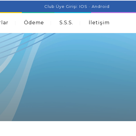
ist Can Help With Acne Problems
Aromatherapy And
Club Üye Girişi:
IOS
-
Android
lar
Ödeme
S.S.S.
İletişim