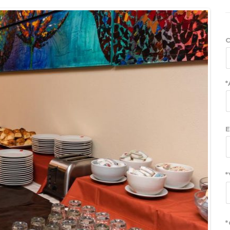
C
*
E
*
*