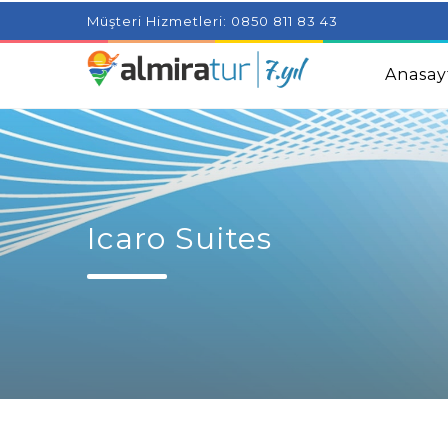
Project Milenial featuring news blogs and tutorials
Adjus
Müşteri Hizmetleri: 0850 811 83 43
Kids
Amazingly Simple Skin Care Tips For People With 
Anasay
Icaro Suites