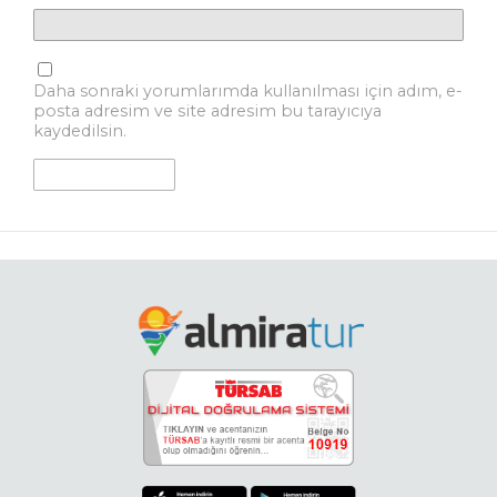
Daha sonraki yorumlarımda kullanılması için adım, e-
posta adresim ve site adresim bu tarayıcıya
kaydedilsin.