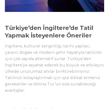
Türkiye’den İngiltere’de Tatil
Yapmak İsteyenlere Öneriler
İngiltere, kültürel zenginliği, tarihi yapıları,
çarpıcı doğası ve modern şehir hayatıyla tatilciler
için çok sayıda alternatif sunar. Türkiye’den
İngiltere’ye seyahat ederek bu büyük ve etkileyici
ülkede unutulmaz anılar biriktirebilirsiniz.
Tatilinizi kolaylaştırmak için işte dikkat etmeniz
gerekenler ve Almira Tur’un size sunabileceği
avantajlar: