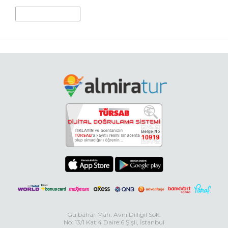
Gülbahar Mah. Avni Dilligil Sok.
No: 13/1 Kat:4 Daire:6 Şişli, İstanbul