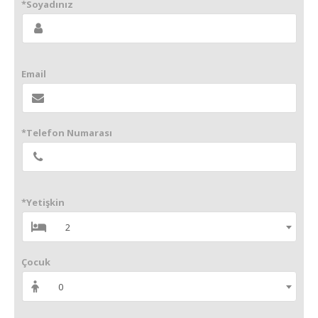
*Soyadınız
Email
*Telefon Numarası
*Yetişkin
2
Çocuk
0