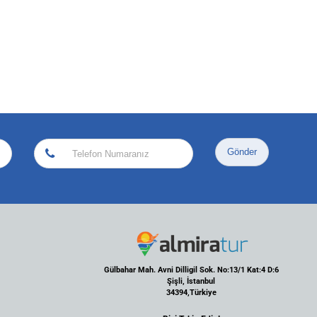
Gönder
Gülbahar Mah. Avni Dilligil Sok. No:13/1 Kat:4 D:6
Şişli, İstanbul
34394,Türkiye