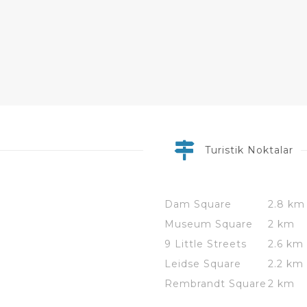
Turistik Noktalar
Dam Square
2.8 km
Museum Square
2 km
9 Little Streets
2.6 km
Leidse Square
2.2 km
Rembrandt Square
2 km