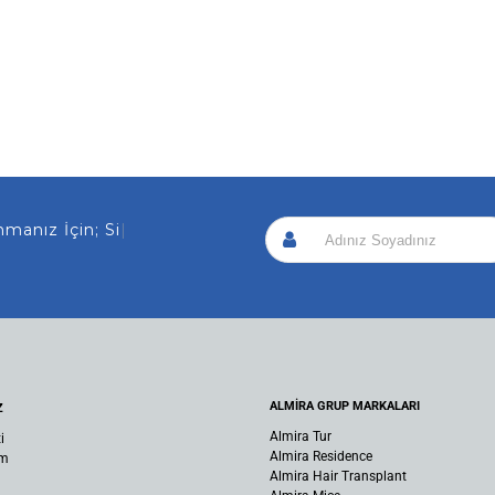
 İçin; Sizi Arayalım!
|
ALMİRA GRUP MARKALARI
Z
Almira Tur
i
Almira Residence
um
Almira Hair Transplant