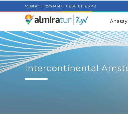
Project Milenial featuring news blogs and tutorials
Adjus
Müşteri Hizmetleri: 0850 811 83 43
Kids
Amazingly Simple Skin Care Tips For People With 
Anasay
Intercontinental Ams