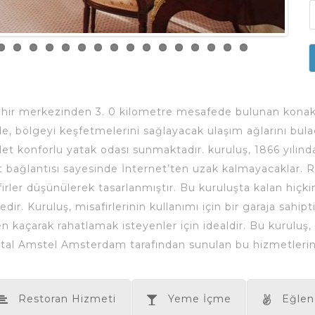
ehir merkezinden 3. 0 kilometre mesafede bulunan konakl
de, bölgeyi keşfetmelerini sağlayacak ulaşım ağlarını bul
t konforlu yatak odası sunmaktadır. kuruluş, 1866 yılında 
t bağlantısı sayesinde İnternet’ten uzak kalmayacaklar.
firler düşünülerek tasarlanmıştır. Bu kuruluşta kalan hiçk
ir. Kuruluş, misafirlerinin kullanımı için bir garaja sahip
kaçarak rahatlamak isteyenler için idealdir. Bu kuruluş, ba
al Amstel Amsterdam tarafından sunulan bu hizmetlerin baz
Restoran Hizmeti
Yeme İçme
Eğlen