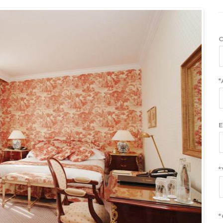
C
*
E
*
*