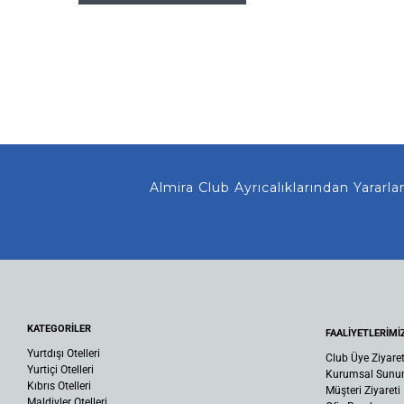
Almira Club Ayrıcalıklarından Yararlanmanız
KATEGORİLER
FAALİYETLERİMİ
Yurtdışı Otelleri
Club Üye Ziyaret
Yurtiçi Otelleri
Kurumsal Sun
Kıbrıs Otelleri
Müşteri Ziyareti
Maldivler Otelleri