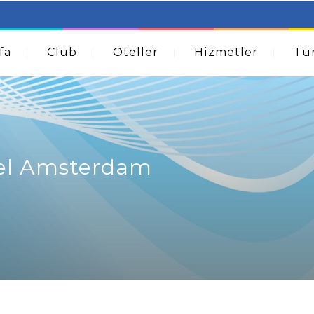
table Beds – Not Just For The Elderly!
How A Dermatolog
Acne
fa
Club
Oteller
Hizmetler
Tur
tel Amsterdam