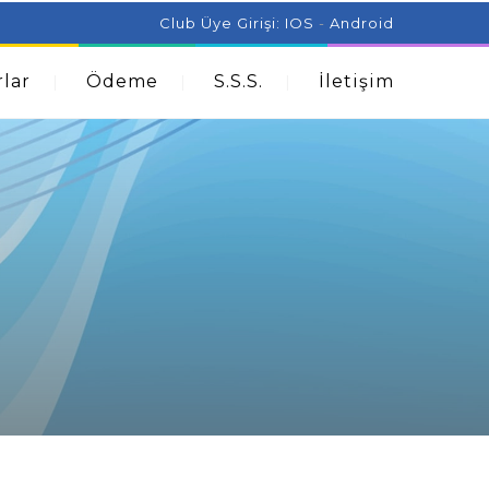
ist Can Help With Acne Problems
Aromatherapy And
Club Üye Girişi:
IOS
-
Android
lar
Ödeme
S.S.S.
İletişim