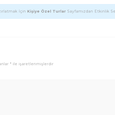
ırlatmak İçin
Kişiye Özel Turlar
Sayfamızdan Etkinlik Seç
lanlar
*
ile işaretlenmişlerdir