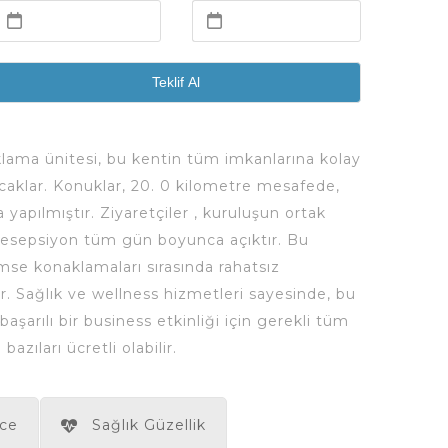
Teklif Al
ama ünitesi, bu kentin tüm imkanlarına kolay
acaklar. Konuklar, 20. 0 kilometre mesafede,
yapılmıştır. Ziyaretçiler , kuruluşun ortak
 Resepsiyon tüm gün boyunca açıktır. Bu
imse konaklamaları sırasında rahatsız
tir. Sağlık ve wellness hizmetleri sayesinde, bu
şarılı bir business etkinliği için gerekli tüm
ıları ücretli olabilir.
ce
Sağlık Güzellik