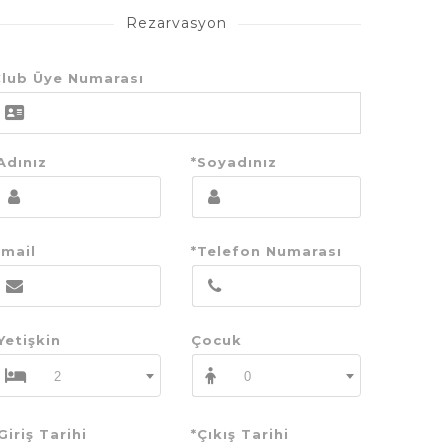
Rezarvasyon
lub Üye Numarası
Adınız
*Soyadınız
mail
*Telefon Numarası
Yetişkin
Çocuk
2
0
Giriş Tarihi
*Çıkış Tarihi