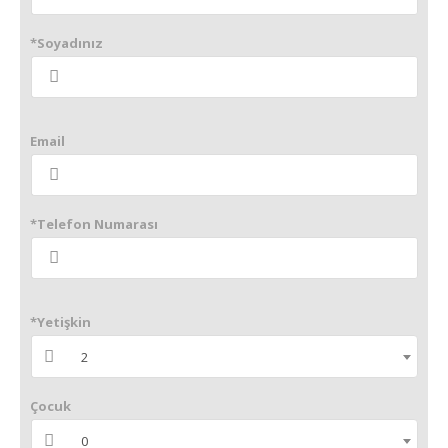
*Soyadınız
Email
*Telefon Numarası
*Yetişkin
2
Çocuk
0