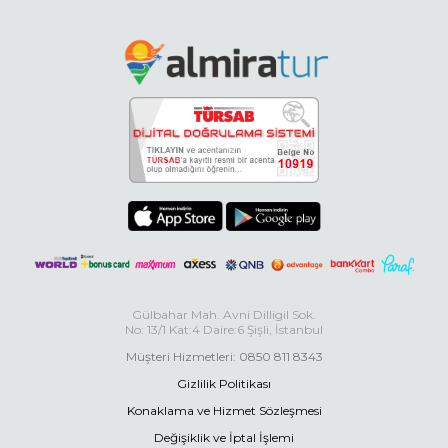
Gülbahar Mah. Avni Dilligil Sok.
No: 13/1 Kat:4 Daire:6 Şişli, İstanbul
Müşteri Hizmetleri: 0850 811 8343
Gizlilik Politikası
Konaklama ve Hizmet Sözleşmesi
Değişiklik ve İptal İşlemi