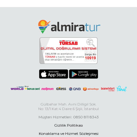
Gülbahar Mah. Avni Dilligil Sok.
No: 13/1 Kat:4 Daire:6 Şişli, İstanbul
Müşteri Hizmetleri: 0850 811 8343
Gizlilik Politikası
Konaklama ve Hizmet Sözleşmesi