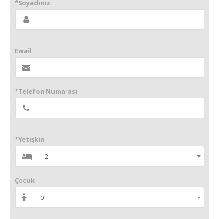
*Soyadınız
Email
*Telefon Numarası
*Yetişkin
2
Çocuk
0