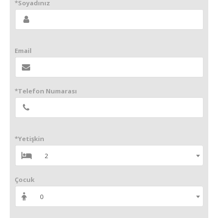
*Soyadınız
Email
*Telefon Numarası
*Yetişkin
2
Çocuk
0