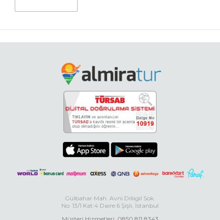
Gülbahar Mah. Avni Dilligil Sok.
No: 13/1 Kat:4 Daire:6 Şişli, İstanbul
Müşteri Hizmetleri: 0850 811 8343