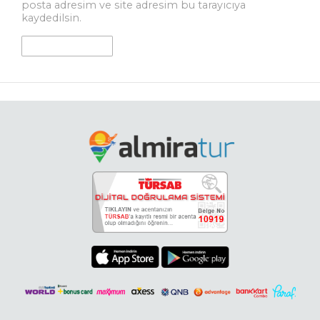
posta adresim ve site adresim bu tarayıcıya
kaydedilsin.