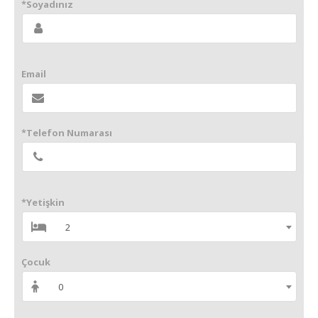
*Soyadınız
Email
*Telefon Numarası
*Yetişkin
2
Çocuk
0