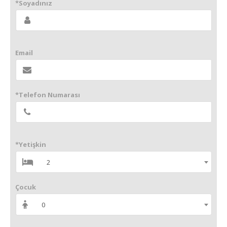
*Soyadınız
Email
*Telefon Numarası
*Yetişkin
2
Çocuk
0