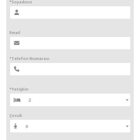
*Soyadınız
Email
*Telefon Numarası
*Yetişkin
2
Çocuk
0