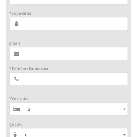
*Soyadınız
Email
*Telefon Numarası
*Yetişkin
2
Çocuk
0