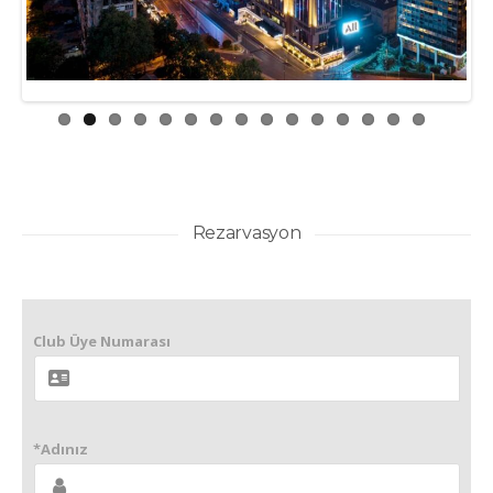
ious
Rezarvasyon
Club Üye Numarası
*Adınız