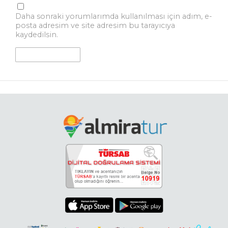
Daha sonraki yorumlarımda kullanılması için adım, e-
posta adresim ve site adresim bu tarayıcıya
kaydedilsin.