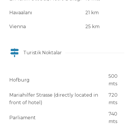
Havaalanı
21 km
Vienna
25 km
Turistik Noktalar
500
Hofburg
mts
Mariahilfer Strasse (directly located in
720
front of hotel)
mts
740
Parliament
mts