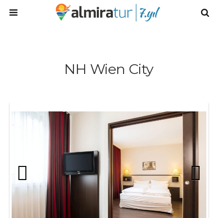
NH Wien City
Prev
Next
ious