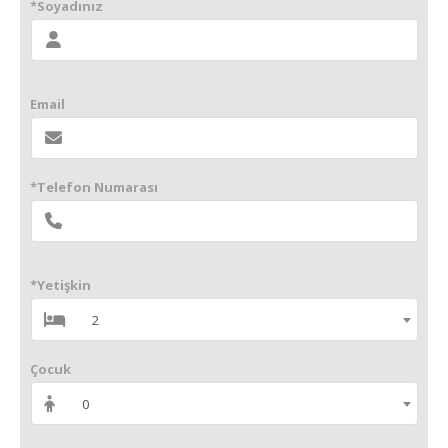
*Soyadınız
Email
*Telefon Numarası
*Yetişkin
2
Çocuk
0