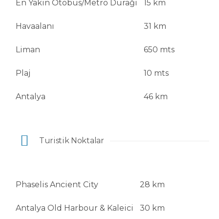
En Yakın Otobüs/Metro Durağı
15 km
Havaalanı
31 km
Liman
650 mts
Plaj
10 mts
Antalya
46 km
Turistik Noktalar
Phaselis Ancient City
28 km
Antalya Old Harbour & Kaleici
30 km