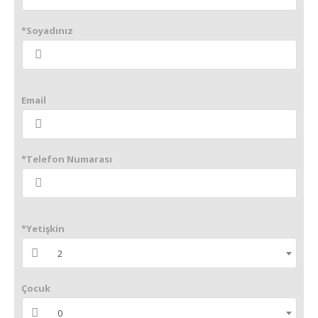
*Soyadınız
Email
*Telefon Numarası
*Yetişkin
2
Çocuk
0