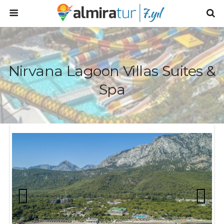
Nirvana Lagoon Villas Suites &
Spa
Prev
Next