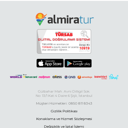
Gülbahar Mah. Avni Dilligil Sok.
No: 13/1 Kat:4 Daire:6 Şişli, İstanbul
Müşteri Hizmetleri: 0850 811 8343
Gizlilik Politikası
Konaklama ve Hizmet Sözleşmesi
Değişiklik ve İptal İşlemi