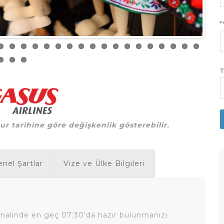
*
T
tur tarihine göre değişkenlik gösterebilir.
nel Şartlar
Vize ve Ülke Bilgileri
nalinde
en geç 07:30’da hazır bulunmanızı