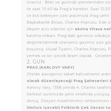
öneririz.
Bilet ve gümrük işlemlerinden son
ile saat 10:40’da Prag’a hareket. Saat 12:20
ve bizi bekleyen özel aracımızla Prag şehir 
Başbakanlık Binası, Charles Köprüsü, Eski 
Akşam arzu edenler için
ekstra
Vltava ne
katılma imkanı. Prag’daki gecenizi oldukça 
değerlendirmek isterseniz gezimiz size göre
boyunca, Ulusal Tiyatro, Charles Köprüsü, P
yemek ve bir içecek ikram olacak. Gecele
2. GÜN
PRAG (KARLOVY VARY)
Otelde alacağımız sabah kahvaltısının ardı
olarak düzenleyeceği Prag Şaheserleri &
Karlovy Vary, 1358 yılında 4. Charles taraf
Serbest süremizde şehir etrafında yürüyüş ve
dönüş. Dileyen misafirlerimiz rehberimizin
limitsiz içecekli Folklorik Çek Gecesi t