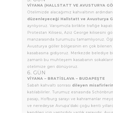
VİYANA (HALLSTATT VE AVUSTURYA GÖ
Otelimizde alacağımız kahvaltının ardından
düzenleyeceği Hallstatt ve Avusturya G
ayrılıyoruz. Varışımızla birlikte trafiğe k
Protestan Kilisesi, Aziz George kilisesini gö
manzarasında turumuzu tamamlıyoruz. Öğl
Avusturya göller bölgesinin en çok bilenen
kasabasına gidiyoruz. Merkezde belediye b
zamanlı bu muhteşem kasabanın sokaklarını k
otelimize geri dönüyoruz.
6. GÜN
VİYANA – BRATİSLAVA – BUDAPEŞTE
Sabah kahvaltı sonrası
dileyen misafirler
katılabilirler. Turumuz esnasında Schönbru
pasajı, Hofburg sarayı ve kahramanlar meyd
ve neredeyse Avrupa’daki çoğu kenti yılla
kendileri için yaptırdığı yazlık sarayıdır. Av