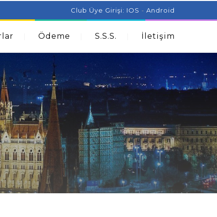
ist Can Help With Acne Problems
Aromatherapy And
Club Üye Girişi:
IOS
-
Android
lar
Ödeme
S.S.S.
İletişim