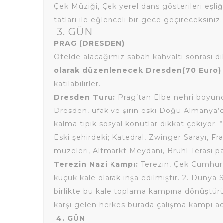
Çek Müziği, Çek yerel dans gösterileri eşli
tatları ile eğlenceli bir gece geçireceksini
3. GÜN
PRAG (DRESDEN)
Otelde alacağımız sabah kahvaltı sonrası di
olarak düzenlenecek Dresden(70 Euro) 
katılabilirler.
Dresden Turu:
Prag’tan Elbe nehri boyunca
Dresden, ufak ve şirin eski Doğu Almanya’d
kalma tipik sosyal konutlar dikkat çekiyor. 
Eski şehirdeki; Katedral, Zwinger Sarayı, F
müzeleri, Altmarkt Meydanı, Bruhl Terasi pa
Terezin Nazi Kampı:
Terezin, Çek Cumhuri
küçük kale olarak inşa edilmiştir. 2. Dünya 
birlikte bu kale toplama kampına dönüştürü
karşı gelen herkes burada çalışma kampı ad
4. GÜN