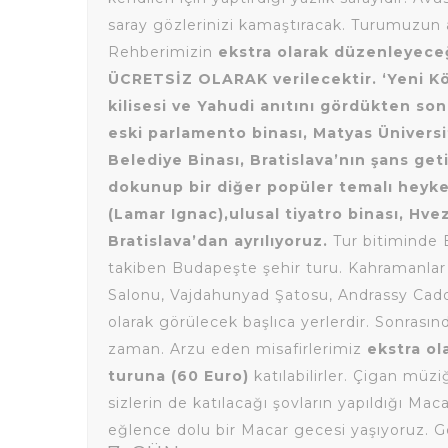
saray gözlerinizi kamaştıracak. Turumuzun 
Rehberimizin
ekstra olarak düzenleyec
ÜCRETSİZ OLARAK verilecektir. ‘Yeni Köp
kilisesi ve Yahudi anıtını gördükten sonr
eski parlamento binası, Matyas Üniversi
Belediye Binası, Bratislava’nın şans ge
dokunup bir diğer popüler temalı heykel
(Lamar Ignac),ulusal tiyatro binası, H
Bratislava’dan ayrılıyoruz.
Tur bitiminde 
takiben Budapeşte şehir turu. Kahramanlar
Salonu, Vajdahunyad Şatosu, Andrassy Ca
olarak görülecek başlıca yerlerdir. Sonrası
zaman. Arzu eden misafirlerimiz
ekstra o
turuna (60 Euro)
katılabilirler. Çigan müz
sizlerin de katılacağı şovların yapıldığı Ma
eğlence dolu bir Macar gecesi yaşıyoruz. 