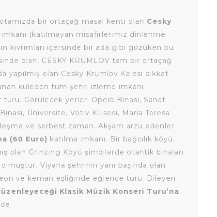
Rotamızda bir ortaçağ masal kenti olan
Cesky
 imkanı (katılmayan misafirlerimiz dinlenme
’nin kıvrımları içersinde bir ada gibi gözüken bu
tesinde olan, CESKY KRUMLOV tam bir ortaçağ
yy da yapılmış olan Cesky Krumlov Kalesi dikkat
ulunan kuleden tüm şehri izleme imkanı
ir turu. Görülecek yerler: Opera Binası, Sanat
inası, Üniversite, Votiv Kilisesi, Maria Teresa
erleşme ve serbest zaman. Akşam arzu edenler
na (60 Euro)
katılma imkanı. Bir bağcılık köyü
mış olan Grinzing Köyü şimdilerde otantik binaları
eri olmuştur. Viyana şehrinin yanı başında olan
deon ve keman eşliğinde eğlence turu. Dileyen
düzenleyeceği Klasik Müzik Konseri Turu’na
zde.