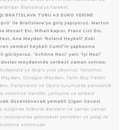
ardından Bratislava’ya hareket.
eği BRATİSLAVA TURU 45 EURO YERİNE
rü’ ile Bratislava’ya giriş yapıyoruz. Marton
a Mozart Evi, Mihail kapısı, Franz List Evi,
tesi, Ana Meydan ‘Roland Heykeli’,Eski
tiren sembol heykeli Cumil’in şapkasına
i görüyoruz. ‘Schöne Naci’ yani ‘İyi Nazi’
vezdoslav meydanında serbest zaman sonrası
Budapeşte’ye doğru yola çıkıyoruz. Varışımızı
 Meydanı, Octagon Meydanı, Tarihi Buz Pateni
ddesi, Parlamento ve Opera turumuzda panoramik
nda otelimize transfer, yerleşme ve serbest
larak düzenlenecek yemekli Çigan Gecesi
iği eşliğinde folklorik dansların ve zaman zaman
car restoranında geleneksel yemekler ve şarap ile
Geceleme otelimizde.