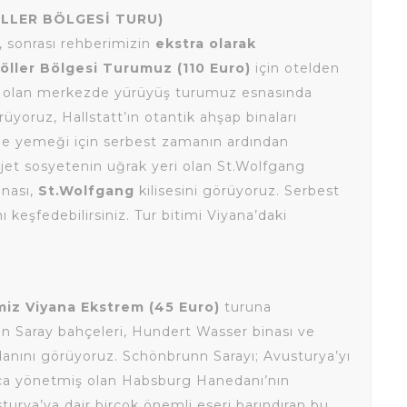
LLER BÖLGESİ TURU)
, sonrası rehberimizin
ekstra olarak
öller Bölgesi Turumuz (110 Euro)
için otelden
apalı olan merkezde yürüyüş turumuz esnasında
rüyoruz, Hallstatt’ın otantik ahşap binaları
e yemeği için serbest zamanın ardından
 jet sosyetenin uğrak yeri olan St.Wolfgang
inası,
St.Wolfgang
kilisesini görüyoruz. Serbest
eşfedebilirsiniz. Tur bitimi Viyana’daki
imiz Viyana Ekstrem (45 Euro)
turuna
nn Saray bahçeleri, Hundert Wasser binası ve
anını görüyoruz. Schönbrunn Sarayı; Avusturya’yı
rca yönetmiş olan Habsburg Hanedanı’nın
usturya’ya dair birçok önemli eseri barındıran bu