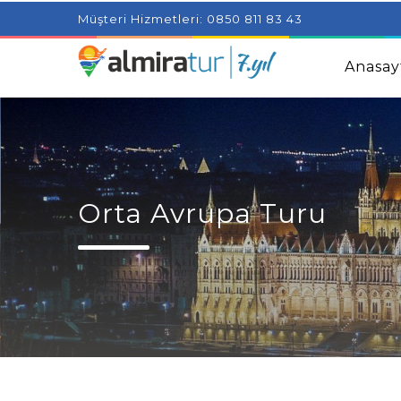
Project Milenial featuring news blogs and tutorials
Adjus
Müşteri Hizmetleri: 0850 811 83 43
Kids
Amazingly Simple Skin Care Tips For People With 
Anasay
Orta Avrupa Turu