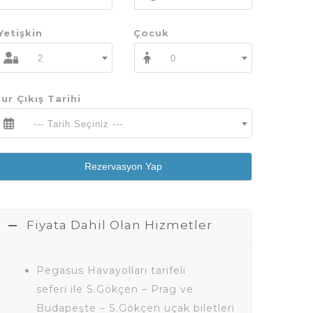
Yetişkin
Çocuk
2
0
ur Çıkış Tarihi
--- Tarih Seçiniz ---
Rezervasyon Yap
Fiyata Dahil Olan Hizmetler
Pegasus Havayolları tarifeli
seferi ile S.Gökçen – Prag ve
Budapeşte – S.Gökçen uçak biletleri