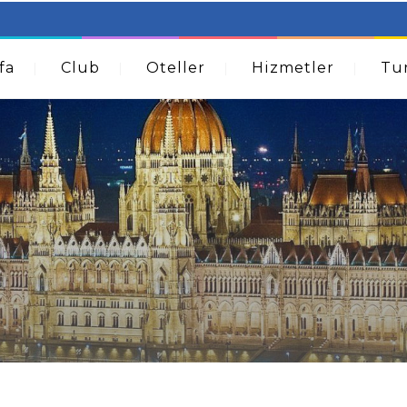
table Beds – Not Just For The Elderly!
How A Dermatolog
Acne
fa
Club
Oteller
Hizmetler
Tur