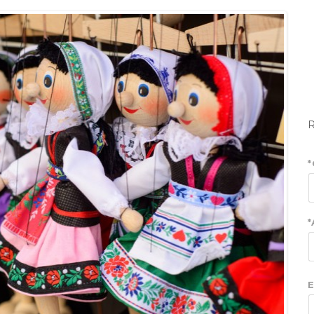
*
*
E