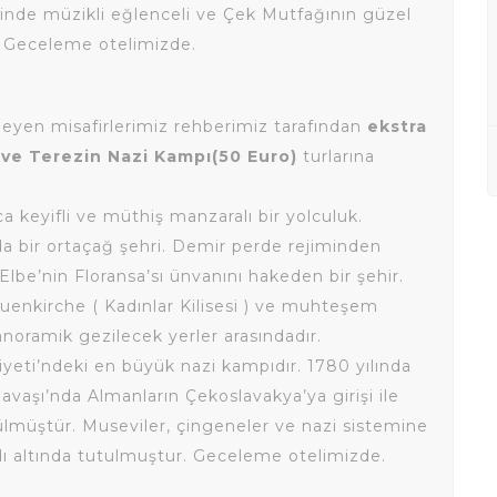
ğinde müzikli eğlenceli ve Çek Mutfağının güzel
z. Geceleme otelimizde.
leyen misafirlerimiz rehberimiz tarafından
ekstra
ve Terezin Nazi Kampı(50 Euro)
turlarına
 keyifli ve müthiş manzaralı bir yolculuk.
a bir ortaçağ şehri. Demir perde rejiminden
“Elbe’nin Floransa’sı ünvanını hakeden bir şehir.
rauenkirche ( Kadınlar Kilisesi ) ve muhteşem
noramik gezilecek yerler arasındadır.
yeti’ndeki en büyük nazi kampıdır. 1780 yılında
Savaşı’nda Almanların Çekoslavakya’ya girişi ile
lmüştür. Museviler, çingeneler ve nazi sistemine
ı altında tutulmuştur. Geceleme otelimizde.