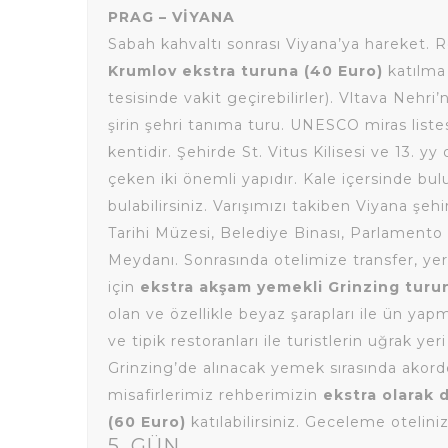
PRAG – VİYANA
Sabah kahvaltı sonrası Viyana’ya hareket. 
Krumlov ekstra turuna (40 Euro)
katılma
tesisinde vakit geçirebilirler). Vltava Nehri
şirin şehri tanıma turu. UNESCO miras lis
kentidir. Şehirde St. Vitus Kilisesi ve 13. 
çeken iki önemli yapıdır. Kale içersinde b
bulabilirsiniz. Varışımızı takiben Viyana şeh
Tarihi Müzesi, Belediye Binası, Parlamento B
Meydanı. Sonrasında otelimize transfer, y
için
ekstra akşam yemekli Grinzing turu
olan ve özellikle beyaz şarapları ile ün yap
ve tipik restoranları ile turistlerin uğrak y
Grinzing’de alınacak yemek sırasında akor
misafirlerimiz rehberimizin
ekstra olarak 
(60 Euro)
katılabilirsiniz. Geceleme otelini
5. GÜN