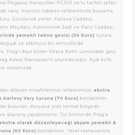
ra Pegasus Havayolları PC303 no’lu tarifeli seferi
’de varış. İnişimizi takiben rehberimizle buluşma
turu. Görülecek yerler: Karlova Caddesi,
Şehir Meydanı, Astronomik Saat ve Paris Caddesi…
hrinde yemekli tekne gezisi (50 Euro)
turuna
değişik ve etkileyici bir atmosferde
. Prag’ı ikiye bölen Vltava Nehri üzerindeki gezi
rag Kalesi Manzarası’nı seyredeceğiz. Açık büfe
me otelimizde.
ndan dileyen misafirlerimiz rehberimizin
ekstra
 Karlovy Vary turuna (70 Euro)
katılabilirler.
ından bulunan, dünyaca ünlü termal bölgedir.
 alışveriş yapabilirsiniz. Tur bitiminde Prag’a
ekstra olarak düzenleyeceği akşam yemekli &
uruna (60 Euro)
katılabilirler. Yerel restaurantta