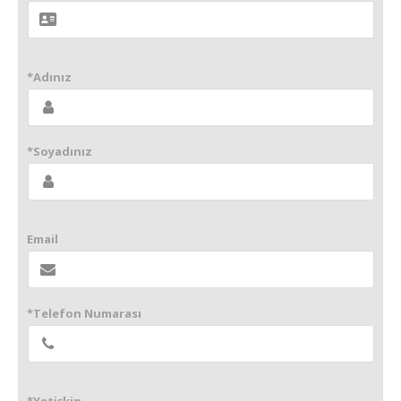
*Adınız
*Soyadınız
Email
*Telefon Numarası