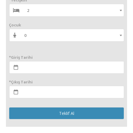
*Yetişkin
2
Çocuk
0
*Giriş Tarihi
*Çıkış Tarihi
Teklif Al