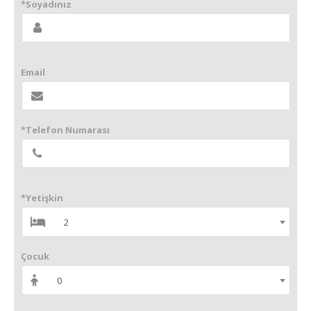
*Soyadınız
Email
*Telefon Numarası
*Yetişkin
2
Çocuk
0