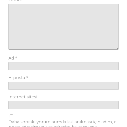
*
Ad
*
E-posta
İnternet sitesi
Daha sonraki yorumlarımda kullanılması için adım, e-
posta adresim ve site adresim bu tarayıcıya