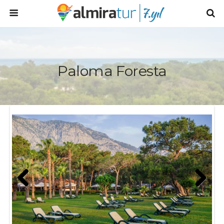
Paloma Foresta
Prev
Next
ious