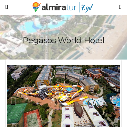
Pegasos World Hotel
Prev
Next
ious