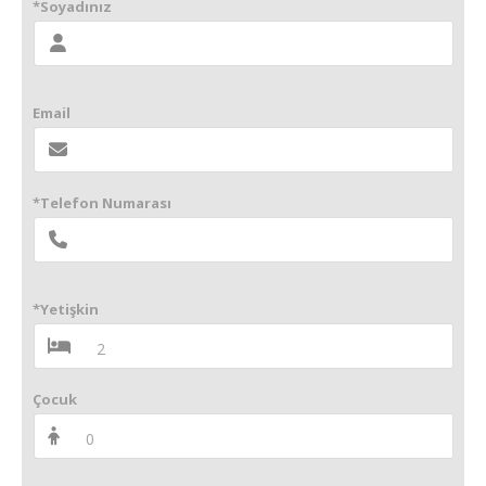
*Soyadınız
Email
*Telefon Numarası
*Yetişkin
Çocuk