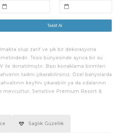
Teklif Al
lmakta olup zarif ve şık bir dekorasyona
izmetindedir. Tesis bünyesinde ayrıca bir su
TV ile donatılmıştır. Bazı konaklama birimleri
hvenin tadını çıkarabilirsiniz. Özel banyolarda
altının keyfini çıkarabilir ya da odalarının
ü de mevcuttur. Sensitive Premium Resort &
ce
Sağlık Güzellik