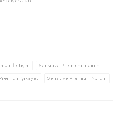
 Antalya
53 km
mium İletişim
Sensitive Premium İndirim
 Premium Şikayet
Sensitive Premium Yorum