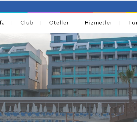
table Beds – Not Just For The Elderly!
How A Dermatolog
Acne
fa
Club
Oteller
Hizmetler
Tur