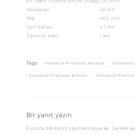
En Yakın Otobüs/Metro Durağı
100 mts
Havaalanı
40 km
Plaj
400 mts
Golf Sahası
4.1 km
Eğlence Alanı
1 km
Tags :
Sensitive Premium Antalya
Sensitive
Sensitive Premium Konum
Sensitive Premiu
Bir yanıt yazın
E-posta adresiniz yayınlanmayacak.
Gerekli a