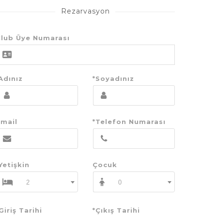
Rezarvasyon
lub Üye Numarası
Adınız
*Soyadınız
mail
*Telefon Numarası
Yetişkin
Çocuk
2
0
Giriş Tarihi
*Çıkış Tarihi