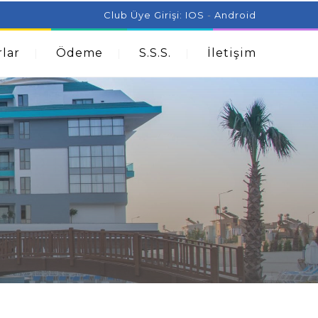
ist Can Help With Acne Problems
Aromatherapy And
Club Üye Girişi:
IOS
-
Android
lar
Ödeme
S.S.S.
İletişim