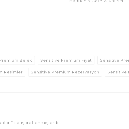
Hadrian’s Gate & Kaleici –
 Premium Belek
Sensitive Premium Fiyat
Sensitive Pre
m Resimler
Sensitive Premium Rezervasyon
Sensitive
lanlar
*
ile işaretlenmişlerdir