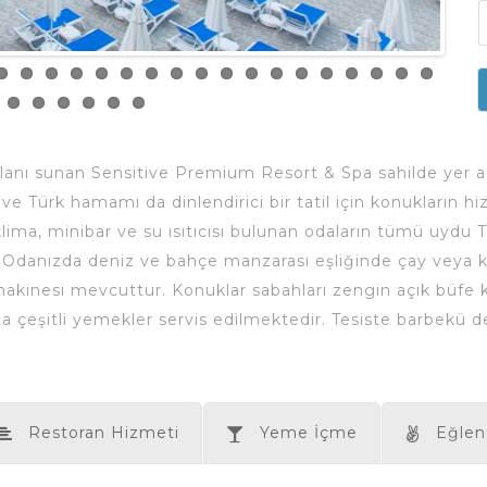
alanı sunan Sensitive Premium Resort & Spa sahilde yer a
ve Türk hamamı da dinlendirici bir tatil için konukların h
 klima, minibar ve su ısıtıcısı bulunan odaların tümü uydu 
. Odanızda deniz ve bahçe manzarası eşliğinde çay veya ka
inesi mevcuttur. Konuklar sabahları zengin açık büfe kahv
nda çeşitli yemekler servis edilmektedir. Tesiste barbek
Restoran Hizmeti
Yeme İçme
Eğlen