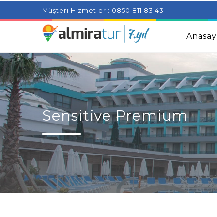
Project Milenial featuring news blogs and tutorials
Adjus
Müşteri Hizmetleri: 0850 811 83 43
Kids
Amazingly Simple Skin Care Tips For People With 
Anasay
Sensitive Premium