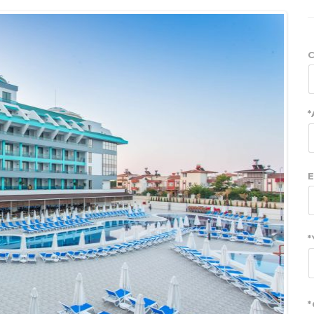
C
*
E
*
*