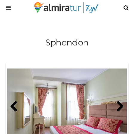
Sphendon
Prev
Next
ious