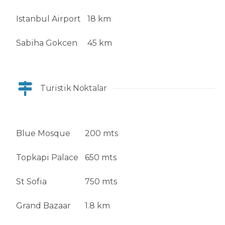
Istanbul Airport
18 km
Sabiha Gokcen
45 km
Turistik Noktalar
Blue Mosque
200 mts
Topkapi Palace
650 mts
St Sofia
750 mts
Grand Bazaar
1.8 km