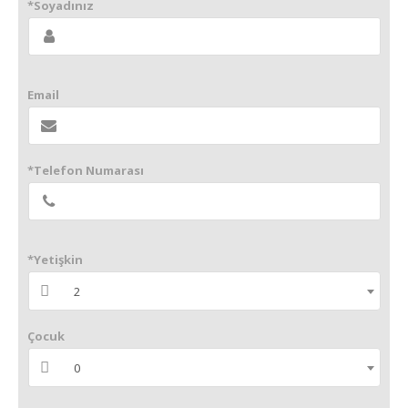
*Soyadınız
Email
*Telefon Numarası
*Yetişkin
2
Çocuk
0