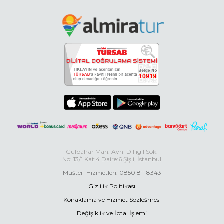
Gülbahar Mah. Avni Dilligil Sok.
No: 13/1 Kat:4 Daire:6 Şişli, İstanbul
Müşteri Hizmetleri: 0850 811 8343
Gizlilik Politikası
Konaklama ve Hizmet Sözleşmesi
Değişiklik ve İptal İşlemi