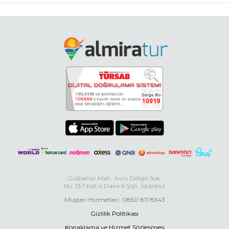
Gülbahar Mah. Avni Dilligil Sok.
No: 13/1 Kat:4 Daire:6 Şişli, İstanbul
Müşteri Hizmetleri: 0850 811 8343
Gizlilik Politikası
Konaklama ve Hizmet Sözleşmesi