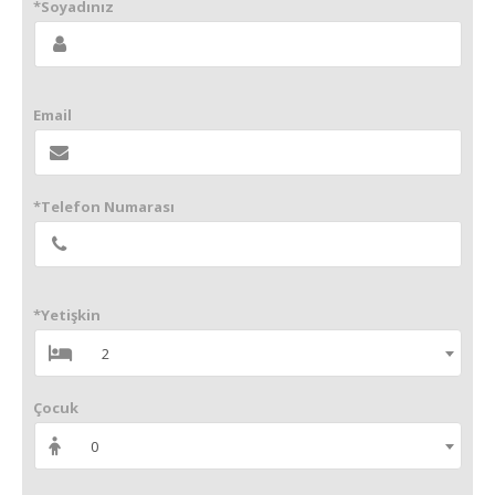
*Soyadınız
Email
*Telefon Numarası
*Yetişkin
2
Çocuk
0