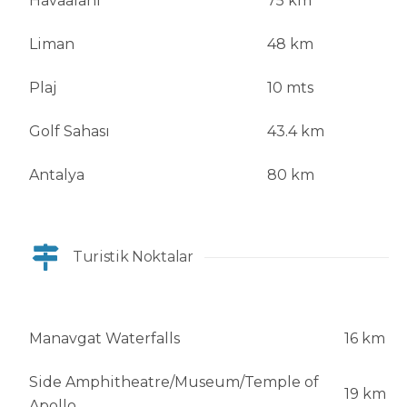
Havaalanı
75 km
Liman
48 km
Plaj
10 mts
Golf Sahası
43.4 km
Antalya
80 km
Turistik Noktalar
Manavgat Waterfalls
16 km
Side Amphitheatre/Museum/Temple of
19 km
Apollo