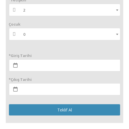
*Yetişkin
2
Çocuk
0
*Giriş Tarihi
*Çıkış Tarihi
Teklif Al