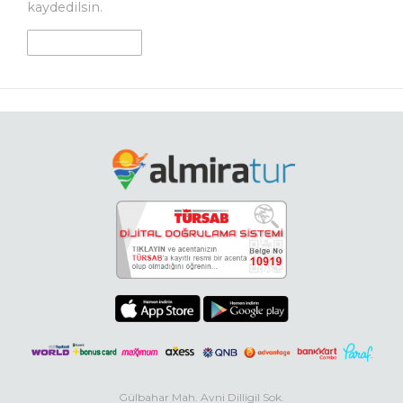
kaydedilsin.
Gülbahar Mah. Avni Dilligil Sok.