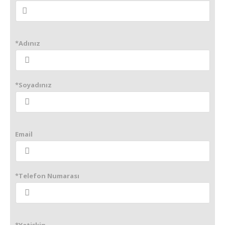
*Adınız
*Soyadınız
Email
*Telefon Numarası