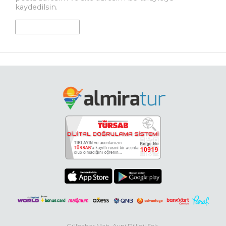
kaydedilsin.
Gülbahar Mah. Avni Dilligil Sok.