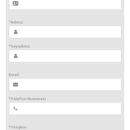
*Adınız
*Soyadınız
Email
*Telefon Numarası
*Yetişkin