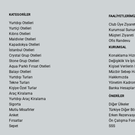
KATEGORİLER
FAALİYETLERİMİ
Yurtdışı Otelleri
Club Üye Ziyaret
Yurtiçi Otelleri
Kurumsal Sun
Kıbrıs Otelleri
Müşteri Ziyareti
Maldivler Otelleri
Ofis Randevu
Kapadokya Otelleri
KURUMSAL
İstanbul Otelleri
Crystal Grup Otelleri
Konaklama Hiz
Stone Grup Otelleri
Değişiklik Ve İpt
Aqua Parklı Fırsat Otelleri
Kişisel Verileri
Balayı Otelleri
Mücbir Sebep Ha
Yurtdışı Turları
Hakkımızda
Tekne Turları
Yönetim Kadro
Kişiye Özel Turlar
Banka Hesaplar
Araç Kiralama
ÖNERİLER
Yurtdışı Araç Kiralama
Sigorta
Diğer Ülkeler
Mutlu Misafirler
Türkiye Diğer Bö
Anket
Erken Rezervas
Fırsatlar
Ön Çalışma Fo
Sepet
SSS