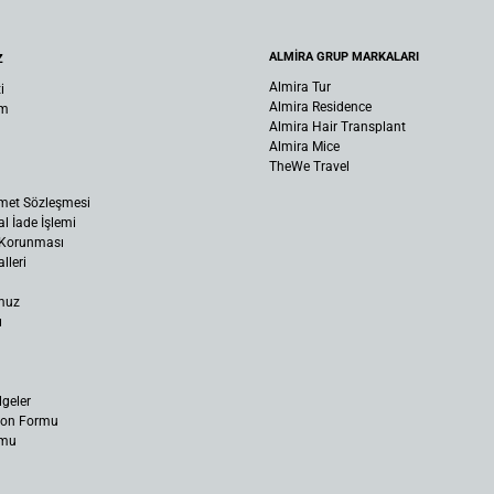
ALMİRA GRUP MARKALARI
Z
Almira Tur
i
Almira Residence
um
Almira Hair Transplant
Almira Mice
TheWe Travel
met Sözleşmesi
al İade İşlemi
n Korunması
lleri
muz
ı
lgeler
yon Formu
rmu