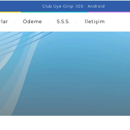
ist Can Help With Acne Problems
Aromatherapy And
Club Üye Girişi:
IOS
-
Android
lar
Ödeme
S.S.S.
İletişim