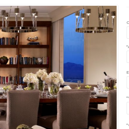
C
*
E
*
*