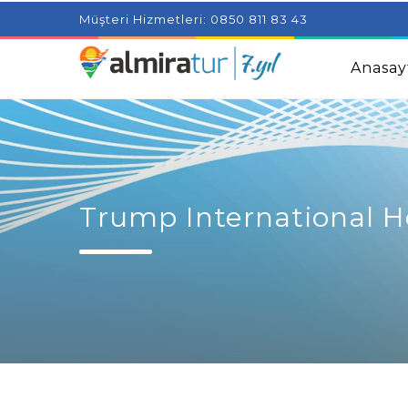
Project Milenial featuring news blogs and tutorials
Adjus
Müşteri Hizmetleri: 0850 811 83 43
Kids
Amazingly Simple Skin Care Tips For People With 
Anasay
Trump International H