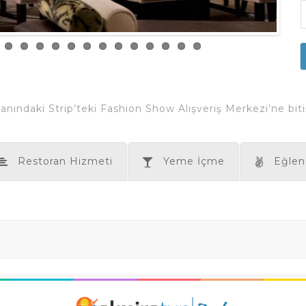
ındaki Strip’teki Fashion Show Alışveriş Merkezi’ne bitiş
Restoran Hizmeti
Yeme İçme
Eğlen