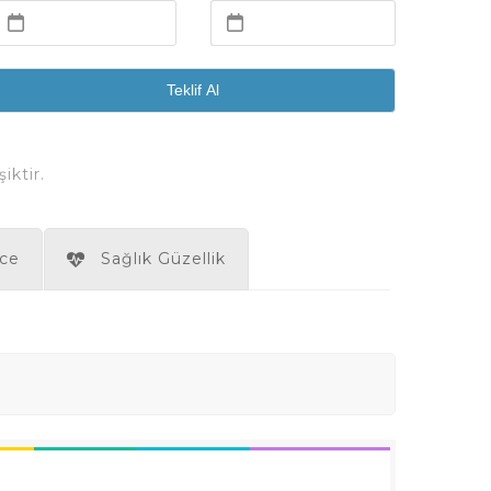
Teklif Al
iktir.
ce
Sağlık Güzellik