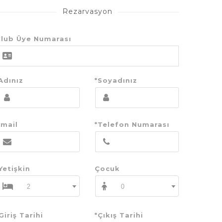
Rezarvasyon
lub Üye Numarası
Adınız
*Soyadınız
mail
*Telefon Numarası
Yetişkin
Çocuk
2
0
Giriş Tarihi
*Çıkış Tarihi