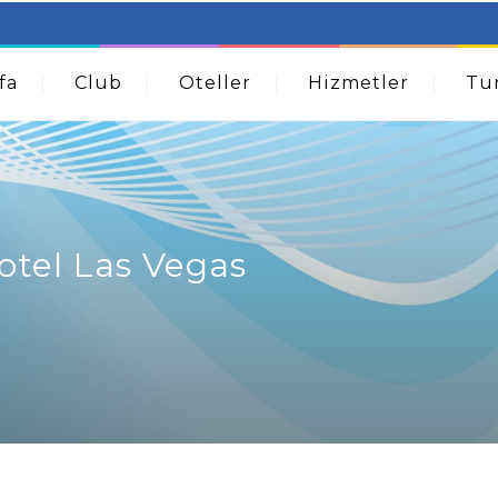
table Beds – Not Just For The Elderly!
How A Dermatolog
Acne
fa
Club
Oteller
Hizmetler
Tur
otel Las Vegas