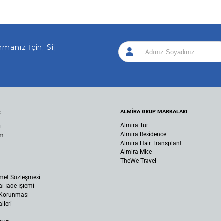
 İçin; Sizi Arayalım!
|
ALMİRA GRUP MARKALARI
Z
Almira Tur
i
Almira Residence
um
Almira Hair Transplant
Almira Mice
TheWe Travel
met Sözleşmesi
al İade İşlemi
n Korunması
lleri