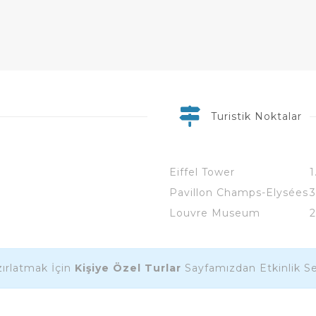
Turistik Noktalar
Eiffel Tower
1
Pavillon Champs-Elysées
Louvre Museum
2
ırlatmak İçin
Kişiye Özel Turlar
Sayfamızdan Etkinlik Seç