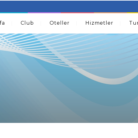
table Beds – Not Just For The Elderly!
How A Dermatolog
Acne
fa
Club
Oteller
Hizmetler
Tur