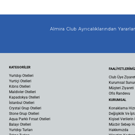
Almira Club Ayrıcalıklarından Yararlanmanız
KATEGORİLER
FAALİYETLERİMİ
Yurtdışı Otelleri
Club Üye Ziyaret
Yurtiçi Otelleri
Kurumsal Sun
Kıbrıs Otelleri
Müşteri Ziyareti
Maldivler Otelleri
Ofis Randevu
Kapadokya Otelleri
KURUMSAL
İstanbul Otelleri
Crystal Grup Otelleri
Konaklama Hiz
Stone Grup Otelleri
Değişiklik Ve İpt
Aqua Parklı Fırsat Otelleri
Kişisel Verileri
Balayı Otelleri
Mücbir Sebep Ha
Yurtdışı Turları
Hakkımızda