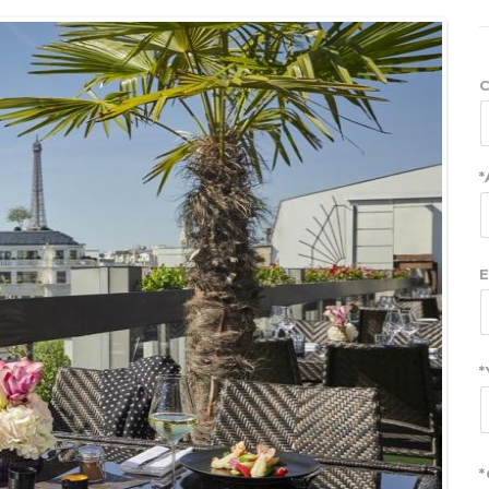
C
*
E
*
*