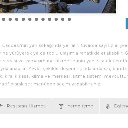
ze Caddesi’nin yan sokağında yer alır. Civarda sayısız alı
na yürüyerek ya da toplu ulaşımla rahatlıkla erişilebilir. G
a servisi ve çamaşırhane hizmetlerinin yanı sıra ek ücretl
aydalanabilir. Zevkli şekilde döşenmiş odalarda saç kuru
tak, kiralık kasa, klima ve merkezi ısıtma sistemi mevcuttu
atif olarak set menüden seçim yapabilirsiniz.
Restoran Hizmeti
Yeme İçme
Eğlen