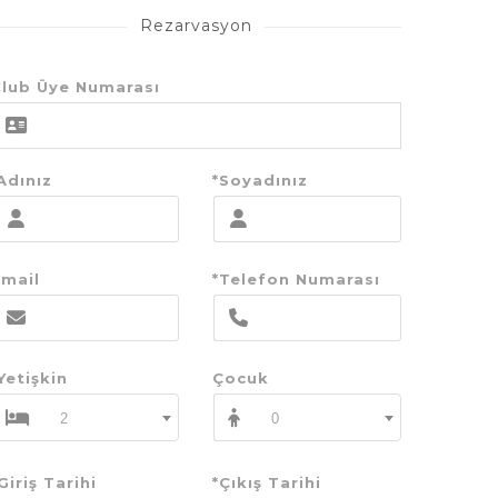
Rezarvasyon
lub Üye Numarası
Adınız
*Soyadınız
mail
*Telefon Numarası
Yetişkin
Çocuk
2
0
Giriş Tarihi
*Çıkış Tarihi