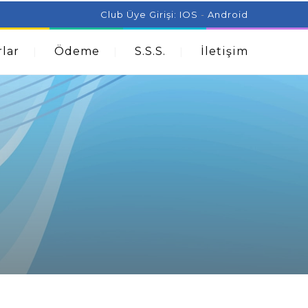
ist Can Help With Acne Problems
Aromatherapy And
Club Üye Girişi:
IOS
-
Android
lar
Ödeme
S.S.S.
İletişim