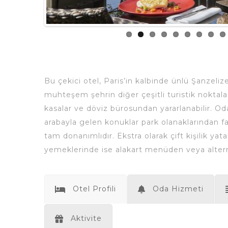
Bu çekici otel, Paris’in kalbinde ünlü Şanzeli
muhteşem şehrin diğer çeşitli turistik noktaları
kasalar ve döviz bürosundan yararlanabilir. Od
arabayla gelen konuklar park olanaklarından f
tam donanımlıdır. Ekstra olarak çift kişilik ya
yemeklerinde ise alakart menüden veya altern
Otel Profili
Oda Hizmeti
Aktivite