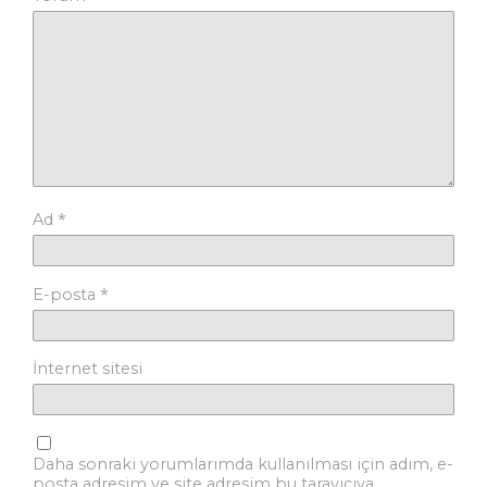
*
Ad
*
E-posta
İnternet sitesi
Daha sonraki yorumlarımda kullanılması için adım, e-
posta adresim ve site adresim bu tarayıcıya