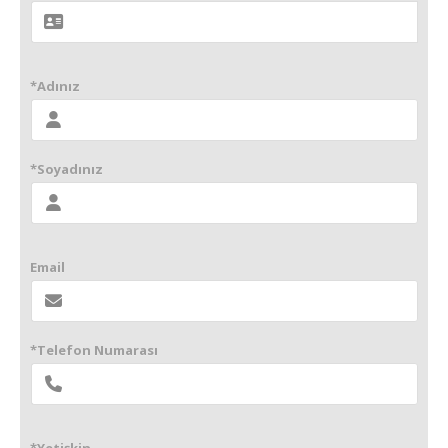
*Adınız
*Soyadınız
Email
*Telefon Numarası