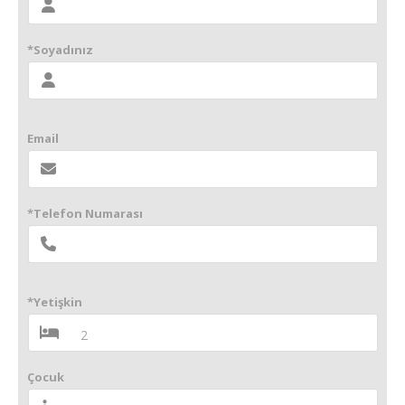
*Soyadınız
Email
*Telefon Numarası
*Yetişkin
Çocuk