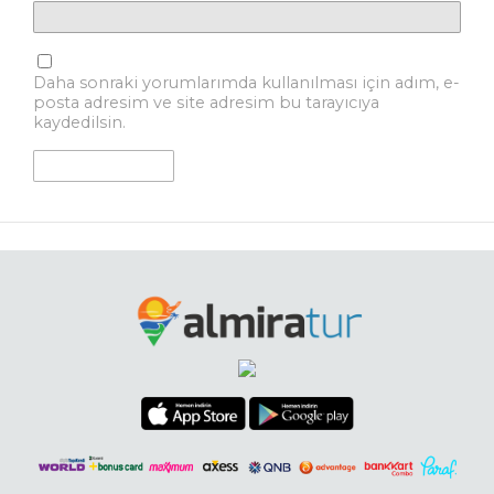
Daha sonraki yorumlarımda kullanılması için adım, e-
posta adresim ve site adresim bu tarayıcıya
kaydedilsin.