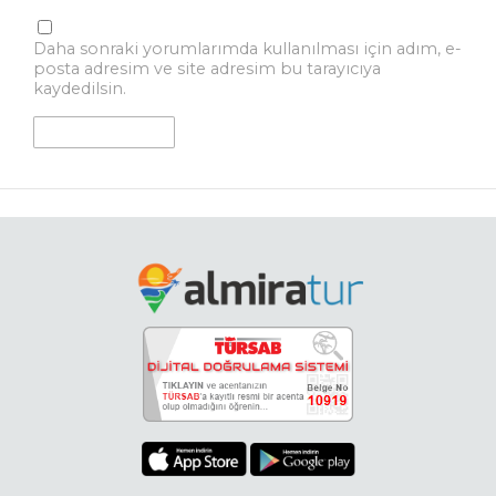
Daha sonraki yorumlarımda kullanılması için adım, e-
posta adresim ve site adresim bu tarayıcıya
kaydedilsin.