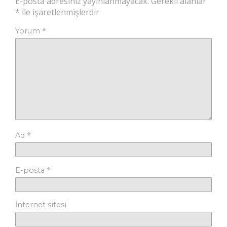
E-posta adresiniz yayınlanmayacak.
Gerekli alanlar
*
ile işaretlenmişlerdir
*
Yorum
*
Ad
*
E-posta
İnternet sitesi