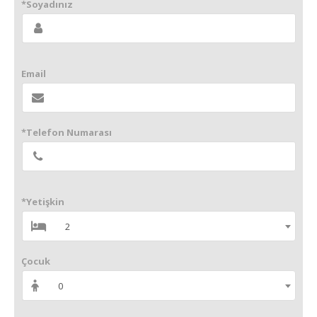
*Soyadınız
Email
*Telefon Numarası
*Yetişkin
2
Çocuk
0