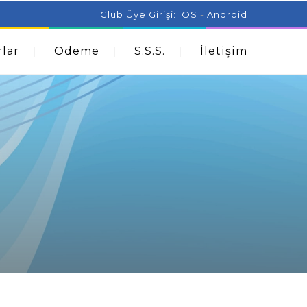
ist Can Help With Acne Problems
Aromatherapy And
Club Üye Girişi:
IOS
-
Android
lar
Ödeme
S.S.S.
İletişim