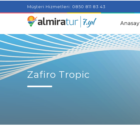
Project Milenial featuring news blogs and tutorials
Adjus
Müşteri Hizmetleri: 0850 811 83 43
Kids
Amazingly Simple Skin Care Tips For People With 
Anasay
Zafiro Tropic