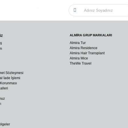
 İçin; Sizi Arayalım!
|
ALMİRA GRUP MARKALARI
İZ
Almira Tur
ti
Almira Residence
um
Almira Hair Transplant
Almira Mice
TheWe Travel
met Sözleşmesi
al İade İşlemi
n Korunması
lleri
muz
ı
ölgeler