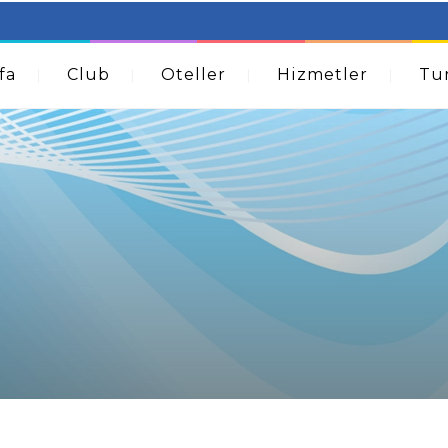
table Beds – Not Just For The Elderly!
How A Dermatolog
Acne
fa
Club
Oteller
Hizmetler
Tur