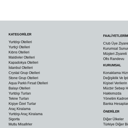
Almira Club Ayrıcalıklarından Yararlanmanız
KATEGORİLER
FAALİYETLERİM
Yurtdışı Otelleri
Club Üye Ziyare
Yurtiçi Otelleri
Kurumsal Sun
Kıbrıs Otelleri
Müşteri Ziyareti
Maldivler Otelleri
Ofis Randevu
Kapadokya Otelleri
KURUMSAL
İstanbul Otelleri
Crystal Grup Otelleri
Konaklama Hiz
Stone Grup Otelleri
Değişiklik Ve İpt
Aqua Parklı Fırsat Otelleri
Kişisel Verileri
Balayı Otelleri
Mücbir Sebep Ha
Yurtdışı Turları
Hakkımızda
Tekne Turları
Yönetim Kadro
Kişiye Özel Turlar
Banka Hesaplar
Araç Kiralama
ÖNERİLER
Yurtdışı Araç Kiralama
Sigorta
Diğer Ülkeler
Mutlu Misafirler
Türkiye Diğer B