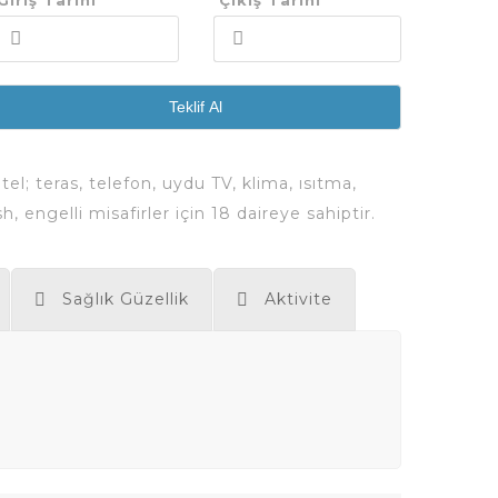
Giriş Tarihi
*Çıkış Tarihi
Teklif Al
tel; teras, telefon, uydu TV, klima, ısıtma,
 engelli misafirler için 18 daireye sahiptir.
Sağlık Güzellik
Aktivite