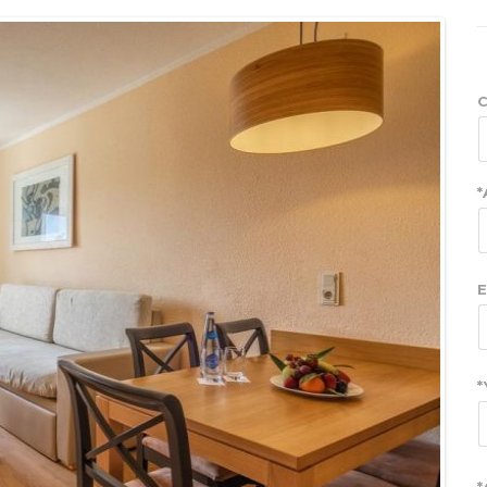
C
*
E
*