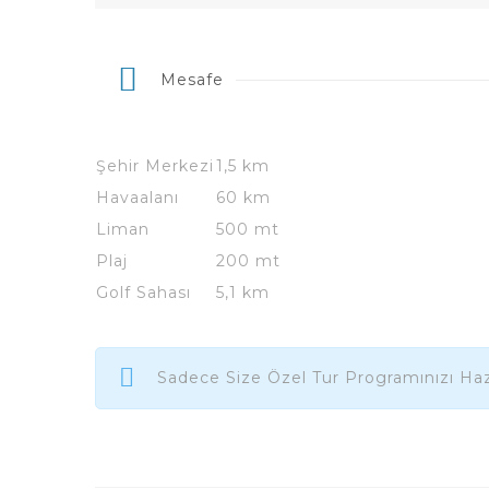
Mesafe
Şehir Merkezi
1,5 km
Havaalanı
60 km
Liman
500 mt
Plaj
200 mt
Golf Sahası
5,1 km
Sadece Size Özel Tur Programınızı Haz