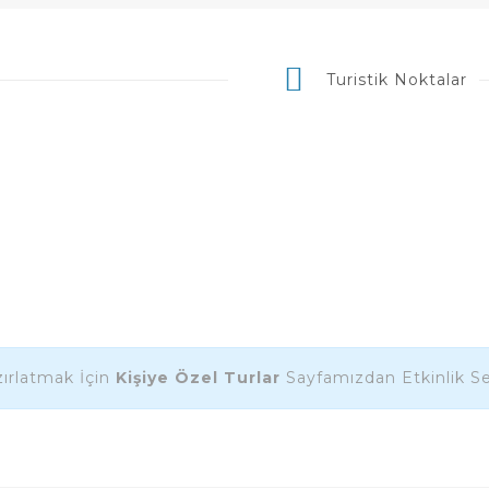
Turistik Noktalar
ırlatmak İçin
Kişiye Özel Turlar
Sayfamızdan Etkinlik Seç